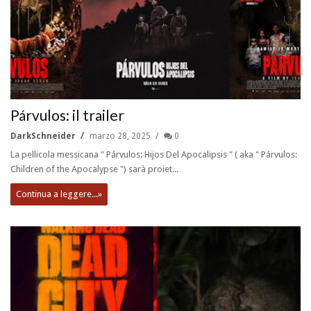
Párvulos: il trailer
DarkSchneider
marzo 28, 2025
0
La pellicola messicana " Párvulos: Hijos Del Apocalipsis " ( aka " Párvulos:
Children of the Apocalypse ") sarà proiet...
Continua a leggere...»