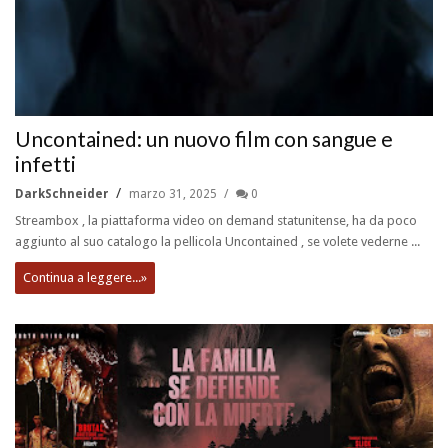
Uncontained: un nuovo film con sangue e
infetti
DarkSchneider
marzo 31, 2025
0
Streambox , la piattaforma video on demand statunitense, ha da poco
aggiunto al suo catalogo la pellicola Uncontained , se volete vederne ...
Continua a leggere...»