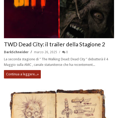
TWD Dead City: il trailer della Stagione 2
DarkSchneider
marzo 26, 2025
0
La seconda stagione di " The Walking Dead: Dead City " debutterà il 4
Maggio sulla AMC , canale statunitense che ha recentement...
Continua a leggere...»