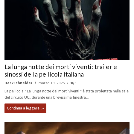
La lunga notte dei morti viventi: trailer e
sinossi della pellicola italiana
DarkSchneider
marzo 19, 2025
1
La pellicola " La lunga notte dei morti viventi " è stata proiettata nelle sale
del circuito UCI durante una brevissima finestra...
Continua a leggere...»