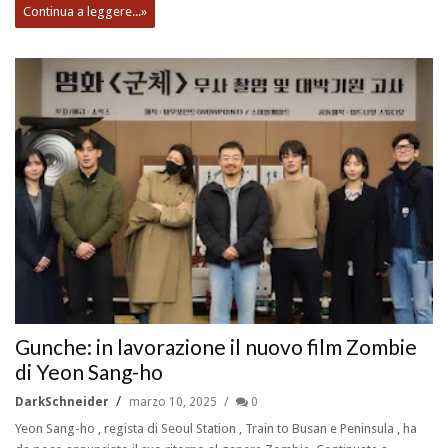
Continua a leggere...»
Gunche: in lavorazione il nuovo film Zombie
di Yeon Sang-ho
DarkSchneider
marzo 10, 2025
0
Yeon Sang-ho , regista di Seoul Station , Train to Busan e Peninsula , ha