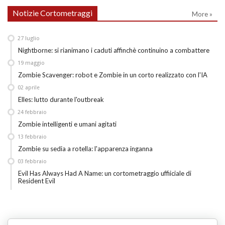
Notizie Cortometraggi
More »
27
luglio
Nightborne: si rianimano i caduti affinchè continuino a combattere
19
maggio
Zombie Scavenger: robot e Zombie in un corto realizzato con l'IA
02
aprile
Elles: lutto durante l'outbreak
24
febbraio
Zombie intelligenti e umani agitati
13
febbraio
Zombie su sedia a rotella: l'apparenza inganna
03
febbraio
Evil Has Always Had A Name: un cortometraggio uffiiciale di
Resident Evil