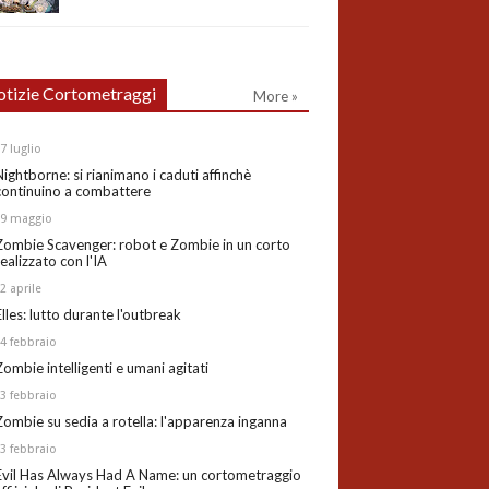
tizie Cortometraggi
More »
27
luglio
Nightborne: si rianimano i caduti affinchè
continuino a combattere
19
maggio
Zombie Scavenger: robot e Zombie in un corto
realizzato con l'IA
02
aprile
Elles: lutto durante l'outbreak
24
febbraio
Zombie intelligenti e umani agitati
13
febbraio
Zombie su sedia a rotella: l'apparenza inganna
03
febbraio
Evil Has Always Had A Name: un cortometraggio