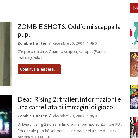
No
ZOMBIE SHOTS: Oddio mi scappa la
pupù !
Zombie Hunter
dicembre 30, 2009
0
C'è poco da dire. Quando scappa, scappa. [Fonte:
IsolaDigitale ]
Continua a leggere...»
Dead Rising 2: trailer, informazioni e
una carrellata di immagini di gioco
Zombie Hunter
dicembre 29, 2009
0
Di Dead Rising 2 non si è fin'ora mai parlato su Zombie KB .
Poco male perché sebbene se ne parli nella rete da circa
febbraio 2008, De...