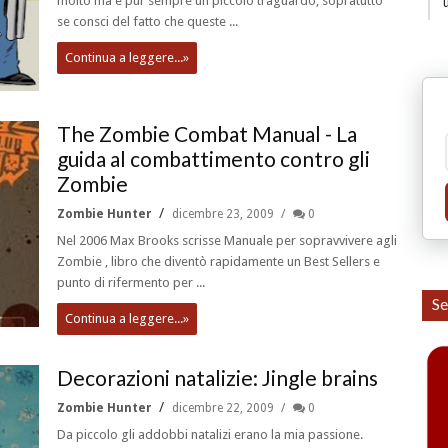
molto ma è pur sempre un piccolo traguardo, sopratutto
se consci del fatto che queste ...
Continua a leggere...»
The Zombie Combat Manual - La
guida al combattimento contro gli
Zombie
Zombie Hunter
dicembre 23, 2009
0
Nel 2006 Max Brooks scrisse Manuale per sopravvivere agli
Zombie , libro che diventò rapidamente un Best Sellers e
punto di rifermento per ...
Se
Continua a leggere...»
Decorazioni natalizie: Jingle brains
Zombie Hunter
dicembre 22, 2009
0
Da piccolo gli addobbi natalizi erano la mia passione.