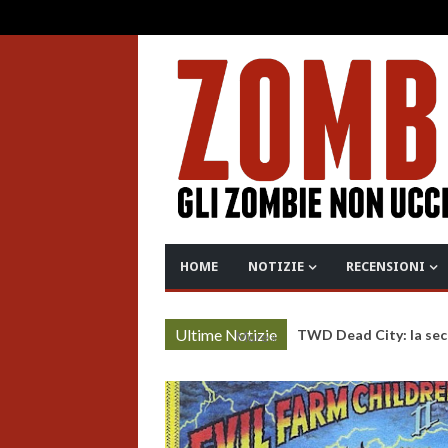
HOME
NOTIZIE
RECENSIONI
Ultime Notizie
Project Zomboid: rilas
More »