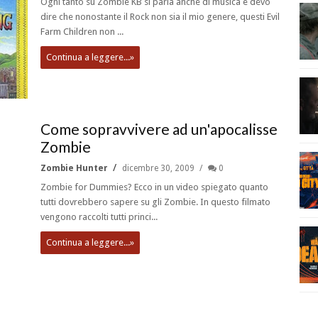
Ogni tanto su Zombie KB si parla anche di musica e devo
dire che nonostante il Rock non sia il mio genere, questi Evil
Farm Children non ...
Continua a leggere...»
Come sopravvivere ad un'apocalisse
Zombie
Zombie Hunter
dicembre 30, 2009
0
Zombie for Dummies? Ecco in un video spiegato quanto
tutti dovrebbero sapere su gli Zombie. In questo filmato
vengono raccolti tutti princi...
Continua a leggere...»