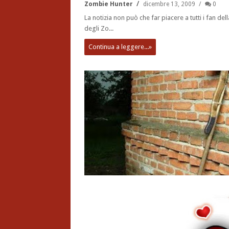
Zombie Hunter
dicembre 13, 2009
0
La notizia non può che far piacere a tutti i fan della
degli Zo...
Continua a leggere...»