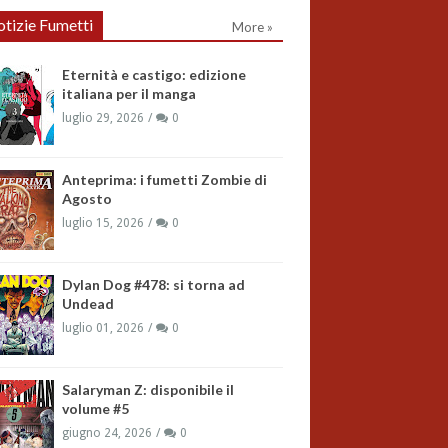
tizie Fumetti
More »
Eternità e castigo: edizione
italiana per il manga
luglio 29, 2026
0
Anteprima: i fumetti Zombie di
Agosto
luglio 15, 2026
0
Dylan Dog #478: si torna ad
Undead
luglio 01, 2026
0
Salaryman Z: disponibile il
volume #5
giugno 24, 2026
0