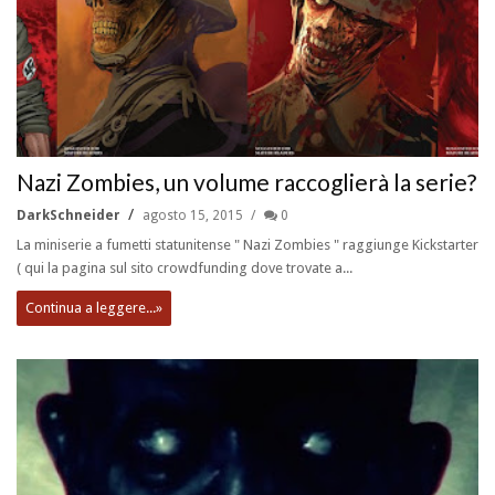
Nazi Zombies, un volume raccoglierà la serie?
DarkSchneider
agosto 15, 2015
0
La miniserie a fumetti statunitense " Nazi Zombies " raggiunge Kickstarter
( qui la pagina sul sito crowdfunding dove trovate a...
Continua a leggere...»