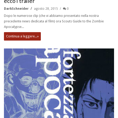
ecco i trailer
DarkSchneider
agosto 28, 2015
0
Dopo le numerose clip (che vi abbiamo presentato nella nostra
precedente news dedicata al film) ora Scouts Guide to the Zombie
Apocalypse...
Continua a leggere...»