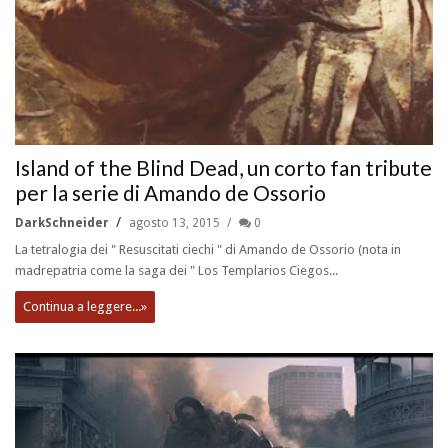
Island of the Blind Dead, un corto fan tribute
per la serie di Amando de Ossorio
DarkSchneider
agosto 13, 2015
0
La tetralogia dei " Resuscitati ciechi " di Amando de Ossorio (nota in
madrepatria come la saga dei " Los Templarios Ciegos...
Continua a leggere...»