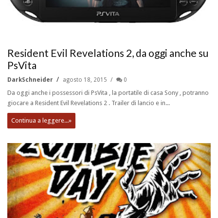
Resident Evil Revelations 2, da oggi anche su
PsVita
DarkSchneider
agosto 18, 2015
0
Da oggi anche i possessori di PsVita , la portatile di casa Sony , potranno
giocare a Resident Evil Revelations 2 . Trailer di lancio e in...
Continua a leggere...»