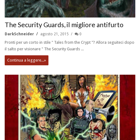
The Security Guards, il migliore antifurto
DarkSchneider
agosto 21, 2015
0
Pronti per un corto in stile " Tales from the Crypt "? Allora seguiteci dopo
il salto per visionare " The Security Guards ...
Continua a leggere...»