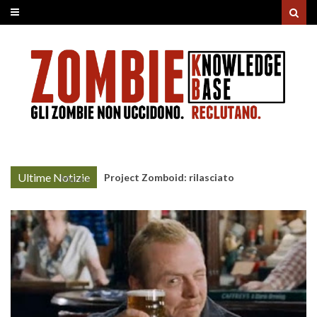
Ultime Notizie
Unholy Night: la nonna non-morta rovina il
More »
cenone di Natale