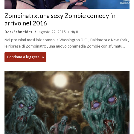
Zombinatrx, una sexy Zombie comedy in
arrivo nel 2016
DarkSchneider
agosto 22, 2015
0
Nei prossimi mesi inizieranno, a Washington D.C. , Baltimora e New York ,
le riprese di Zombinatrx , una nuovo commedia Zombie con sfumatu...
Continua a leggere...»