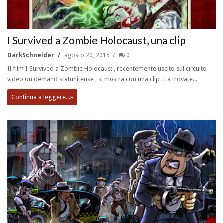
I Survived a Zombie Holocaust, una clip
DarkSchneider
agosto 20, 2015
0
Il film I Survived a Zombie Holocaust , recentemente uscito sul circuito
video on demand statunitense , si mostra con una clip . La trovate...
Continua a leggere...»