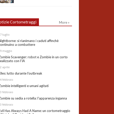
tizie Cortometraggi
More »
27
luglio
Nightborne: si rianimano i caduti affinchè
continuino a combattere
19
maggio
Zombie Scavenger: robot e Zombie in un corto
realizzato con l'IA
02
aprile
Elles: lutto durante l'outbreak
24
febbraio
Zombie intelligenti e umani agitati
13
febbraio
Zombie su sedia a rotella: l'apparenza inganna
03
febbraio
Evil Has Always Had A Name: un cortometraggio