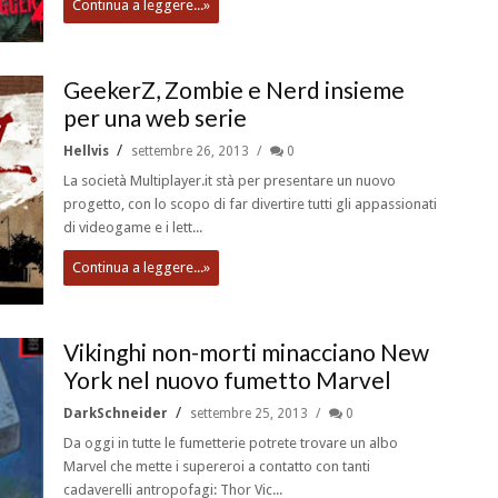
Continua a leggere...»
GeekerZ, Zombie e Nerd insieme
per una web serie
Hellvis
settembre 26, 2013
0
La società Multiplayer.it stà per presentare un nuovo
progetto, con lo scopo di far divertire tutti gli appassionati
di videogame e i lett...
Continua a leggere...»
Vikinghi non-morti minacciano New
York nel nuovo fumetto Marvel
DarkSchneider
settembre 25, 2013
0
Da oggi in tutte le fumetterie potrete trovare un albo
Marvel che mette i supereroi a contatto con tanti
cadaverelli antropofagi: Thor Vic...