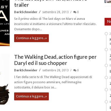
trailer
DarkSchneider
settembre 28, 2013
0
Se il primo video di The last days on Mars vi aveva
No
incuriosito vi invitiamo a visionare l'ultimo trailer rilasciato.
Ovviamente dopo...
Continua a leggere...»
The Walking Dead, action figure per
Daryl ed il suo chopper
DarkSchneider
settembre 28, 2013
0
I fan della serie tv di The Walking Dead appassionati di
action figure possono ammirare, nell'immagine
sottostante, il deluxe box se...
Continua a leggere...»