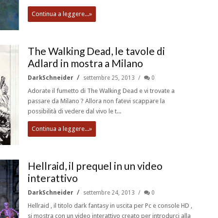
Continua a leggere...»
The Walking Dead, le tavole di
Adlard in mostra a Milano
DarkSchneider
settembre 25, 2013
0
Adorate il fumetto di The Walking Dead e vi trovate a
passare da Milano ? Allora non fatevi scappare la
possibilità di vedere dal vivo le t...
Continua a leggere...»
Hellraid, il prequel in un video
interattivo
DarkSchneider
settembre 24, 2013
0
Hellraid , il titolo dark fantasy in uscita per Pc e console HD ,
si mostra con un video interattivo creato per introdurci alla