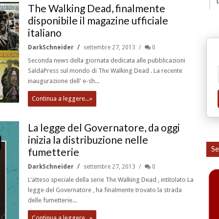
The Walking Dead, finalmente
disponibile il magazine ufficiale
italiano
DarkSchneider
settembre 27, 2013
0
Seconda news della giornata dedicata alle pubblicazioni
SaldaPress sul mondo di The Walking Dead . La recente
inaugurazione dell' e-sh...
Continua a leggere...»
La legge del Governatore, da oggi
inizia la distribuzione nelle
Se
fumetterie
DarkSchneider
settembre 27, 2013
0
L'atteso speciale della serie The Walking Dead , intitolato La
legge del Governatore , ha finalmente trovato la strada
delle fumetterie...
Continua a leggere...»