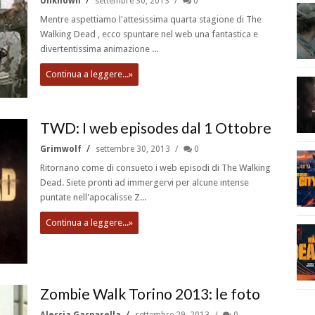
Unknown
settembre 30, 2013
0
Mentre aspettiamo l'attesissima quarta stagione di The
Walking Dead , ecco spuntare nel web una fantastica e
divertentissima animazione ...
Continua a leggere...»
TWD: I web episodes dal 1 Ottobre
Grimwolf
settembre 30, 2013
0
Ritornano come di consueto i web episodi di The Walking
Dead. Siete pronti ad immergervi per alcune intense
puntate nell'apocalisse Z...
Continua a leggere...»
Zombie Walk Torino 2013: le foto
Alessia Gasparella
settembre 29, 2013
0