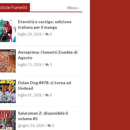
tizie Fumetti
More »
Eternità e castigo: edizione
italiana per il manga
luglio 29, 2026
0
Anteprima: i fumetti Zombie di
Agosto
luglio 15, 2026
0
Dylan Dog #478: si torna ad
Undead
luglio 01, 2026
0
Salaryman Z: disponibile il
volume #5
giugno 24, 2026
0