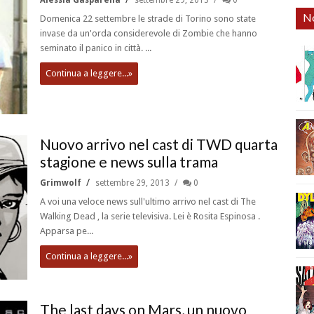
No
Domenica 22 settembre le strade di Torino sono state
invase da un'orda considerevole di Zombie che hanno
seminato il panico in città. ...
Continua a leggere...»
Nuovo arrivo nel cast di TWD quarta
stagione e news sulla trama
Grimwolf
settembre 29, 2013
0
A voi una veloce news sull'ultimo arrivo nel cast di The
Walking Dead , la serie televisiva. Lei è Rosita Espinosa .
Apparsa pe...
Continua a leggere...»
The last days on Mars, un nuovo