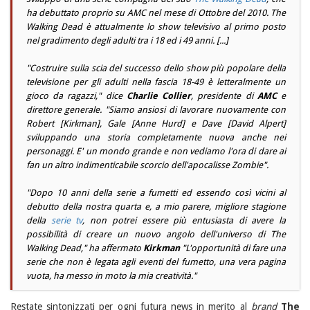
ha debuttato proprio su
AMC
nel mese di Ottobre del 2010.
The
Walking Dead
è attualmente lo show televisivo al primo posto
nel gradimento degli adulti tra i 18 ed i 49 anni. [...]
"
Costruire sulla scia del successo dello show più popolare della
televisione per gli adulti nella fascia 18-49 è letteralmente un
gioco da ragazzi,
" dice
Charlie Collier
, presidente di
AMC
e
direttore generale. "
Siamo ansiosi di lavorare nuovamente con
Robert [Kirkman], Gale [Anne Hurd] e Dave [David Alpert]
sviluppando una storia completamente nuova anche nei
personaggi. E' un mondo grande e non vediamo l'ora di dare ai
fan un altro indimenticabile scorcio dell'apocalisse Zombie
".
"
Dopo 10 anni della serie a fumetti ed essendo così vicini al
debutto della nostra quarta e, a mio parere, migliore stagione
della
serie tv
, non potrei essere più entusiasta di avere la
possibilità di creare un nuovo angolo dell'universo di The
Walking Dead,
" ha affermato
Kirkman
"
L'opportunità di fare una
serie che non è legata agli eventi del fumetto, una vera pagina
vuota, ha messo in moto la mia creatività.
"
Restate sintonizzati per ogni futura news in merito al
brand
The