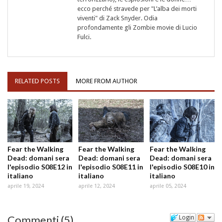
ecco perché stravede per "L’alba dei morti
viventi" di Zack Snyder. Odia
profondamente gli Zombie movie di Lucio
Fulci.
RELATED POSTS
MORE FROM AUTHOR
Fear the Walking
Fear the Walking
Fear the Walking
Dead: domani sera
Dead: domani sera
Dead: domani sera
l'episodio S08E12 in
l'episodio S08E11 in
l'episodio S08E10 in
italiano
italiano
italiano
aprile 19, 2024
aprile 12, 2024
aprile 05, 2024
Commenti
(
5
)
Login