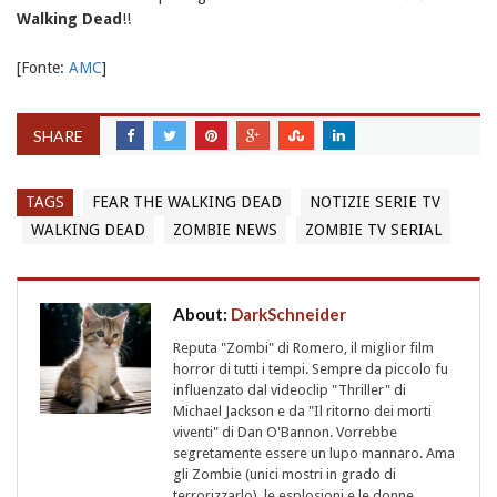
Walking Dead
!!
[Fonte:
AMC
]
SHARE
TAGS
FEAR THE WALKING DEAD
NOTIZIE SERIE TV
WALKING DEAD
ZOMBIE NEWS
ZOMBIE TV SERIAL
About:
DarkSchneider
Reputa "Zombi" di Romero, il miglior film
horror di tutti i tempi. Sempre da piccolo fu
influenzato dal videoclip "Thriller" di
Michael Jackson e da "Il ritorno dei morti
viventi" di Dan O'Bannon. Vorrebbe
segretamente essere un lupo mannaro. Ama
gli Zombie (unici mostri in grado di
terrorizzarlo), le esplosioni e le donne…