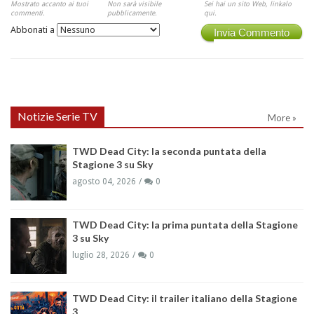
Mostrato accanto ai tuoi
Non sarà visibile
Sei hai un sito Web, linkalo
commenti.
pubblicamente.
qui.
Abbonati a
Invia Commento
Notizie Serie TV
More »
TWD Dead City: la seconda puntata della
Stagione 3 su Sky
agosto 04, 2026
0
TWD Dead City: la prima puntata della Stagione
3 su Sky
luglio 28, 2026
0
TWD Dead City: il trailer italiano della Stagione
3