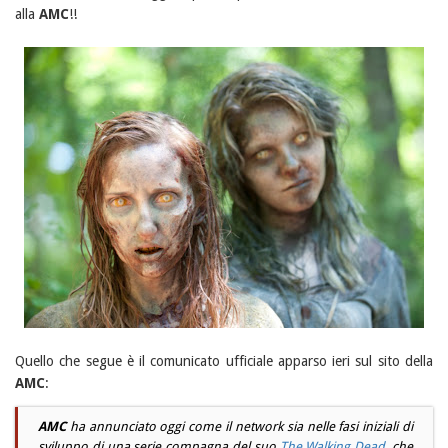
alla
AMC
!!
Quello che segue è il comunicato ufficiale apparso ieri sul sito della
AMC
:
AMC
ha annunciato oggi come il
network
sia nelle fasi iniziali di
sviluppo di una serie compagna del suo
The Walking Dead
, che