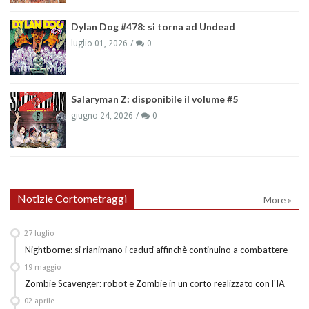
Dylan Dog #478: si torna ad Undead
luglio 01, 2026
0
Salaryman Z: disponibile il volume #5
giugno 24, 2026
0
Notizie Cortometraggi
More »
27
luglio
Nightborne: si rianimano i caduti affinchè continuino a combattere
19
maggio
Zombie Scavenger: robot e Zombie in un corto realizzato con l'IA
02
aprile