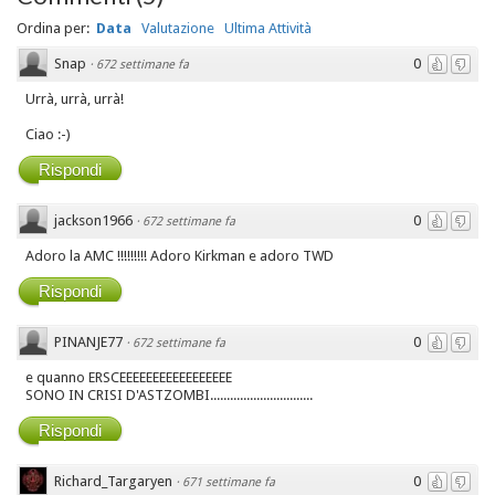
Ordina per:
Data
Valutazione
Ultima Attività
Snap
0
·
672 settimane fa
Urrà, urrà, urrà!
Ciao :-)
Rispondi
jackson1966
0
·
672 settimane fa
Adoro la AMC !!!!!!!!! Adoro Kirkman e adoro TWD
Rispondi
PINANJE77
0
·
672 settimane fa
e quanno ERSCEEEEEEEEEEEEEEEEE
SONO IN CRISI D'ASTZOMBI...............................
Rispondi
Richard_Targaryen
0
·
671 settimane fa