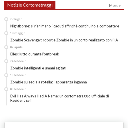
Notizie Cortometraggi
More »
27
luglio
Nightborne: si rianimano i caduti affinchè continuino a combattere
19
maggio
Zombie Scavenger: robot e Zombie in un corto realizzato con l'IA
02
aprile
Elles: lutto durante l'outbreak
24
febbraio
Zombie intelligenti e umani agitati
13
febbraio
Zombie su sedia a rotella: l'apparenza inganna
03
febbraio
Evil Has Always Had A Name: un cortometraggio uffiiciale di
Resident Evil