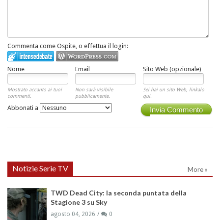
Commenta come Ospite, o effettua il login:
Nome
Email
Sito Web (opzionale)
Mostrato accanto ai tuoi
Non sarà visibile
Sei hai un sito Web, linkalo
commenti.
pubblicamente.
qui.
Abbonati a
Invia Commento
Notizie Serie TV
More »
TWD Dead City: la seconda puntata della
Stagione 3 su Sky
agosto 04, 2026
0