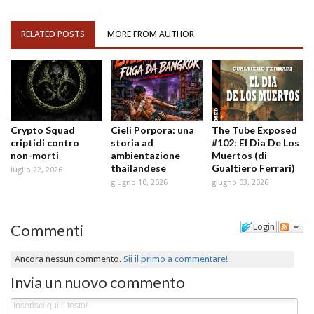
RELATED POSTS
MORE FROM AUTHOR
Crypto Squad
Cieli Porpora: una
The Tube Exposed
criptidi contro
storia ad
#102: El Dia De Los
non-morti
ambientazione
Muertos (di
thailandese
Gualtiero Ferrari)
luglio 22, 2026
giugno 10, 2026
giugno 03, 2026
Commenti
Login
Ancora nessun commento.
Sii il primo a commentare!
Invia un nuovo commento