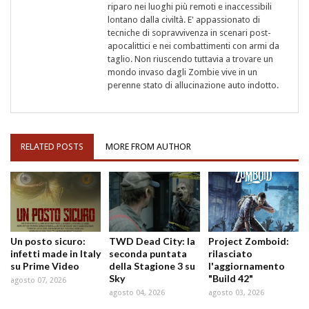
riparo nei luoghi più remoti e inaccessibili
lontano dalla civiltà. E' appassionato di
tecniche di sopravvivenza in scenari post-
apocalittici e nei combattimenti con armi da
taglio. Non riuscendo tuttavia a trovare un
mondo invaso dagli Zombie vive in un
perenne stato di allucinazione auto indotto.
RELATED POSTS
MORE FROM AUTHOR
Un posto sicuro:
TWD Dead City: la
Project Zomboid:
infetti made in Italy
seconda puntata
rilasciato
su Prime Video
della Stagione 3 su
l'aggiornamento
Sky
"Build 42"
agosto 07, 2026
agosto 04, 2026
agosto 03, 2026