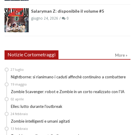
Salaryman Z: disponibile il volume #5
giugno 24, 2026
0
Notizie Cortometraggi
More »
27
luglio
Nightborne: si rianimano i caduti affinchè continuino a combattere
19
maggio
Zombie Scavenger: robot e Zombie in un corto realizzato con l'IA
02
aprile
Elles: lutto durante l'outbreak
24
febbraio
Zombie intelligenti e umani agitati
13
febbraio