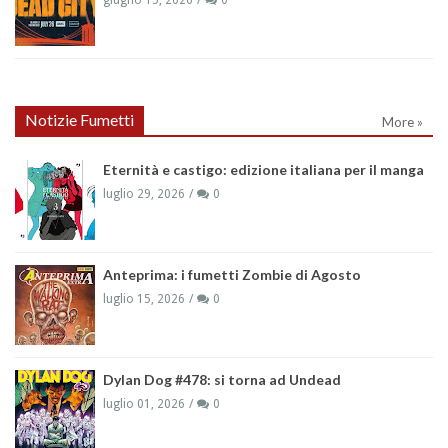
Notizie Fumetti
More »
Eternità e castigo: edizione italiana per il manga
luglio 29, 2026
0
Anteprima: i fumetti Zombie di Agosto
luglio 15, 2026
0
Dylan Dog #478: si torna ad Undead
luglio 01, 2026
0