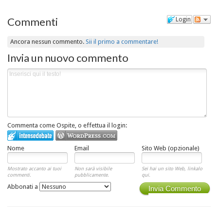
Commenti
Login
Ancora nessun commento.
Sii il primo a commentare!
Invia un nuovo commento
Commenta come Ospite, o effettua il login:
Nome
Email
Sito Web (opzionale)
Mostrato accanto ai tuoi
Non sarà visibile
Sei hai un sito Web, linkalo
commenti.
pubblicamente.
qui.
Abbonati a
Invia Commento