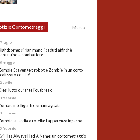
tizie Cortometraggi
More »
27
luglio
Nightborne: si rianimano i caduti affinchè
continuino a combattere
19
maggio
Zombie Scavenger: robot e Zombie in un corto
realizzato con l'IA
02
aprile
Elles: lutto durante l'outbreak
24
febbraio
Zombie intelligenti e umani agitati
13
febbraio
Zombie su sedia a rotella: l'apparenza inganna
03
febbraio
Evil Has Always Had A Name: un cortometraggio