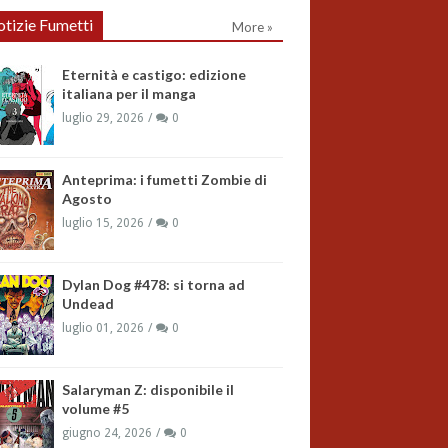
tizie Fumetti
More »
Eternità e castigo: edizione
italiana per il manga
luglio 29, 2026
0
Anteprima: i fumetti Zombie di
Agosto
luglio 15, 2026
0
Dylan Dog #478: si torna ad
Undead
luglio 01, 2026
0
Salaryman Z: disponibile il
volume #5
giugno 24, 2026
0