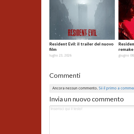
Resident Evil: il trailer del nuovo
Resident
film
remake 
luglio 23, 2026
giugno 08
Commenti
Ancora nessun commento.
Sii il primo a comme
Invia un nuovo commento