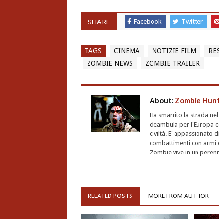
SHARE
Facebook
Twitter
TAGS
CINEMA
NOTIZIE FILM
RE
ZOMBIE NEWS
ZOMBIE TRAILER
About:
Zombie Hun
Ha smarrito la strada ne
deambula per l'Europa ce
civiltà. E' appassionato d
combattimenti con armi d
Zombie vive in un perenne
RELATED POSTS
MORE FROM AUTHOR