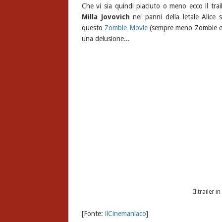
Che vi sia quindi piaciuto o meno ecco il trai
Milla Jovovich
nei panni della letale Alice 
questo
Zombie Movie
(sempre meno Zombie e se
una delusione...
Il trailer i
[Fonte:
ilCinemaniaco
]