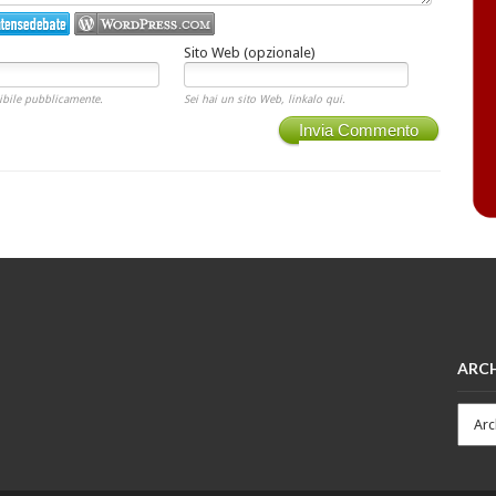
Sito Web (opzionale)
ibile pubblicamente.
Sei hai un sito Web, linkalo qui.
Invia Commento
ARCH