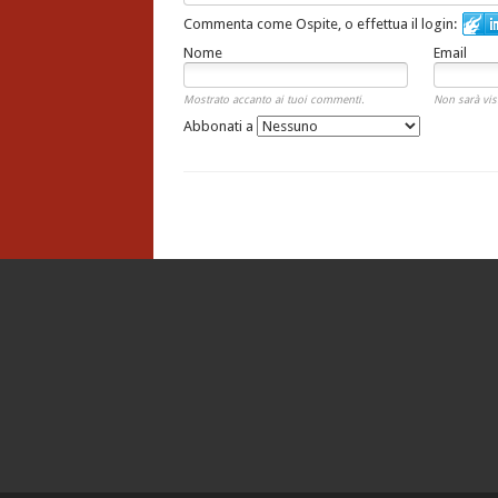
Commenta come Ospite, o effettua il login:
Nome
Email
Mostrato accanto ai tuoi commenti.
Non sarà vis
Abbonati a