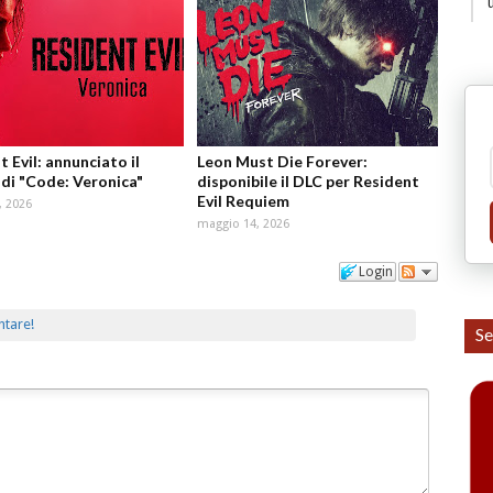
 Evil: annunciato il
Leon Must Die Forever:
di "Code: Veronica"
disponibile il DLC per Resident
Evil Requiem
, 2026
maggio 14, 2026
Login
ntare!
Se