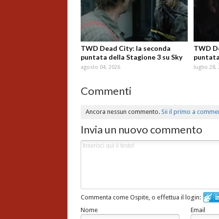
TWD Dead City: la seconda
TWD Dea
puntata della Stagione 3 su Sky
puntata
agosto 04, 2026
luglio 28,
Commenti
Ancora nessun commento.
Sii il primo a comme
Invia un nuovo commento
Commenta come Ospite, o effettua il login:
Nome
Email