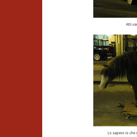
Atti v
Lo sapevo io che q