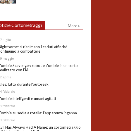
tizie Cortometraggi
More »
27
luglio
Nightborne: si rianimano i caduti affinchè
continuino a combattere
19
maggio
Zombie Scavenger: robot e Zombie in un corto
realizzato con l'IA
02
aprile
Elles: lutto durante l'outbreak
24
febbraio
Zombie intelligenti e umani agitati
13
febbraio
Zombie su sedia a rotella: l'apparenza inganna
03
febbraio
Evil Has Always Had A Name: un cortometraggio