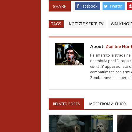
SHARE
Facebook
Twitter
TAGS
NOTIZIE SERIE TV
WALKING 
About:
Zombie Hun
Ha smarrito la strada ne
deambula per l'Europa ce
civiltà. E' appassionato d
combattimenti con armi d
Zombie vive in un perenne
RELATED POSTS
MORE FROM AUTHOR