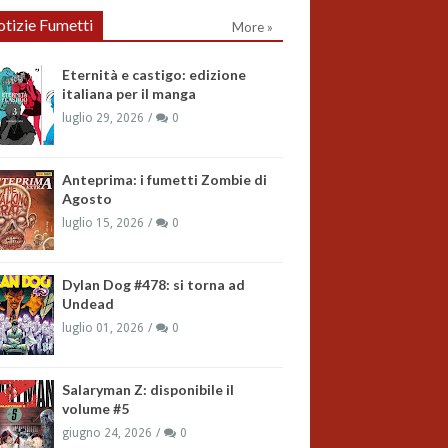
tizie Fumetti
More »
Eternità e castigo: edizione
italiana per il manga
luglio 29, 2026
0
Anteprima: i fumetti Zombie di
Agosto
luglio 15, 2026
0
Dylan Dog #478: si torna ad
Undead
luglio 01, 2026
0
Salaryman Z: disponibile il
volume #5
giugno 24, 2026
0