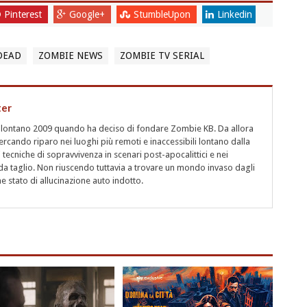
Pinterest
Google+
StumbleUpon
Linkedin
DEAD
ZOMBIE NEWS
ZOMBIE TV SERIAL
ter
l lontano 2009 quando ha deciso di fondare Zombie KB. Da allora
rcando riparo nei luoghi più remoti e inaccessibili lontano dalla
i tecniche di sopravvivenza in scenari post-apocalittici e nei
a taglio. Non riuscendo tuttavia a trovare un mondo invaso dagli
 stato di allucinazione auto indotto.