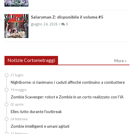
Salaryman Z: disponibile il volume #5
giugno 24, 2026
0
Notizie Cortometraggi
More »
27
luglio
Nightborne: si rianimano i caduti affinchè continuino a combattere
19
maggio
Zombie Scavenger: robot e Zombie in un corto realizzato con l'IA
02
aprile
Elles: lutto durante l'outbreak
24
febbraio
Zombie intelligenti e umani agitati
13
febbraio