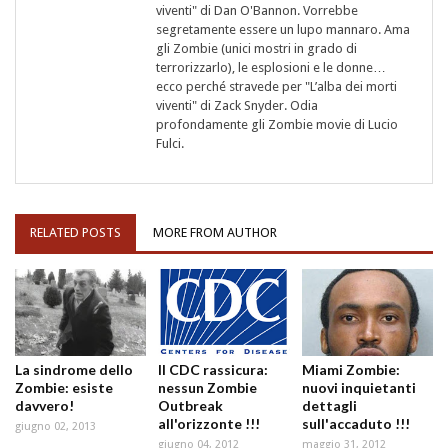
viventi" di Dan O'Bannon. Vorrebbe
segretamente essere un lupo mannaro. Ama
gli Zombie (unici mostri in grado di
terrorizzarlo), le esplosioni e le donne…
ecco perché stravede per "L’alba dei morti
viventi" di Zack Snyder. Odia
profondamente gli Zombie movie di Lucio
Fulci.
RELATED POSTS
MORE FROM AUTHOR
La sindrome dello
Il CDC rassicura:
Miami Zombie:
Zombie: esiste
nessun Zombie
nuovi inquietanti
davvero!
Outbreak
dettagli
all'orizzonte !!!
sull'accaduto !!!
giugno 02, 2013
giugno 04, 2012
maggio 31, 2012