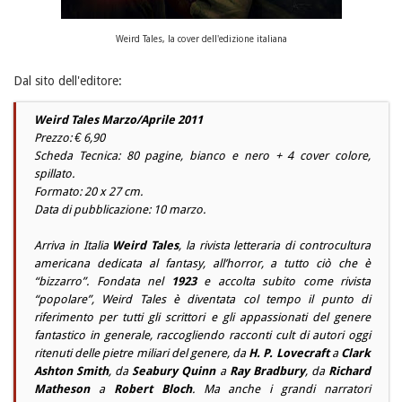
Weird Tales, la cover dell'edizione italiana
Dal sito dell'editore:
Weird Tales Marzo/Aprile 2011
Prezzo: € 6,90
Scheda Tecnica: 80 pagine, bianco e nero + 4 cover colore,
spillato.
Formato: 20 x 27 cm.
Data di pubblicazione: 10 marzo.
Arriva in Italia
Weird Tales
, la rivista letteraria di controcultura
americana dedicata al
fantasy
, all’
horror
, a tutto ciò che è
“bizzarro”. Fondata nel
1923
e accolta subito come rivista
“popolare”,
Weird Tales
è diventata col tempo il punto di
riferimento per tutti gli scrittori e gli appassionati del genere
fantastico in generale, raccogliendo racconti cult di autori oggi
ritenuti delle pietre miliari del genere, da
H. P. Lovecraft
a
Clark
Ashton Smith
, da
Seabury Quinn
a
Ray Bradbury
, da
Richard
Matheson
a
Robert Bloch
. Ma anche i grandi narratori