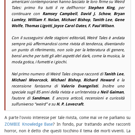
americani contemporanei hanno lasciato le loro firme su
Weird
Tales
: primo fra tutti il re dell’horror
Stephen King
, per
continuare con
Ramsey Campbell
,
David J. Schow
,
Bryan
Lumley
,
William F. Nolan
,
Michael Bishop
,
Tanith Lee
,
Gene
Wolfe
,
Thomas Ligotti
,
Joyce Carol Oates
,
F. Paul Wilson
.
Con il susseguirsi delle stagioni editoriali,
Weird Tales
è andata
sempre più affermandosi come rivista di tendenza, diventando
un punto di riferimento, non solo per la letteratura di genere,
bensì anche per tutti gli altri aspetti del dark, come la musica, la
moda gotica, i fumetti e i giochi.
Nel primo numero di
Weird Tales
cinque racconti di
Tanith Lee
,
Michael Moorcock
,
Michael Bishop
,
Richard Howard
e la
recensione fantasma di
Valerio Evangelisti
. Inoltre uno
speciale sugli 85 anni della rivista e un’intervista a
Neil Gaiman
,
l‘autore di
Sandman
. E ancora articoli, recensioni e curiosità
sull’universo “weird” e su
H. P. Lovecraft
.
A parte l'ovvio interesse per tale rivista, come mai ve ne parliamo su
ZOMBIE Knowledge Base
? In fondo, pur trattando anche racconti
horror, non è detto che questi tocchino il tema dei morti viventi. La