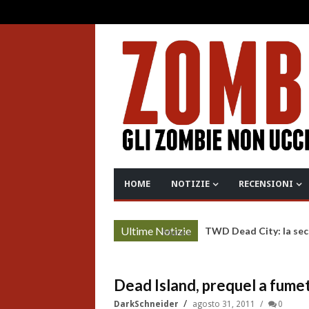
HOME
NOTIZIE
RECENSIONI
Ultime Notizie
TWD Dead City: la sec
More »
Dead Island, prequel a fumett
DarkSchneider
agosto 31, 2011
0