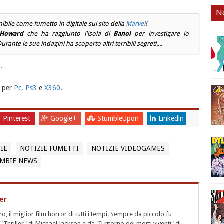
No
bile come fumetto in digitale sul sito della
Marvel
!
 Howard
che ha raggiunto l'isola di
Banoi
per investigare lo
urante le sue indagini ha scoperto altri terribili segreti....
I
.
per
Pc
,
Ps3
e
X360
.
Pinterest
Google+
StumbleUpon
Linkedin
IE
NOTIZIE FUMETTI
NOTIZIE VIDEOGAMES
MBIE NEWS
er
 il miglior film horror di tutti i tempi. Sempre da piccolo fu
"Thriller" di Michael Jackson e da "Il ritorno dei morti viventi" di