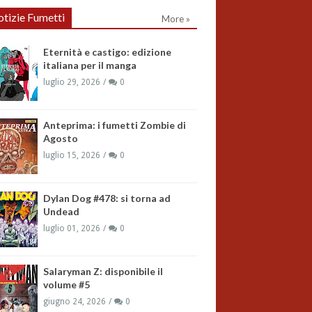
tizie Fumetti
More »
Eternità e castigo: edizione
italiana per il manga
luglio 29, 2026
0
Anteprima: i fumetti Zombie di
Agosto
luglio 15, 2026
0
Dylan Dog #478: si torna ad
Undead
luglio 01, 2026
0
Salaryman Z: disponibile il
volume #5
giugno 24, 2026
0