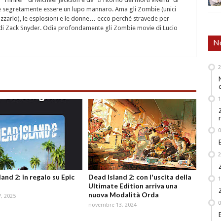
segretamente essere un lupo mannaro. Ama gli Zombie (unici
rizzarlo), le esplosioni e le donne… ecco perché stravede per
i" di Zack Snyder. Odia profondamente gli Zombie movie di Lucio
No
and 2: in regalo su Epic
Dead Island 2: con l'uscita della
Ultimate Edition arriva una
nuova Modalità Orda
, 2025
novembre 13, 2024