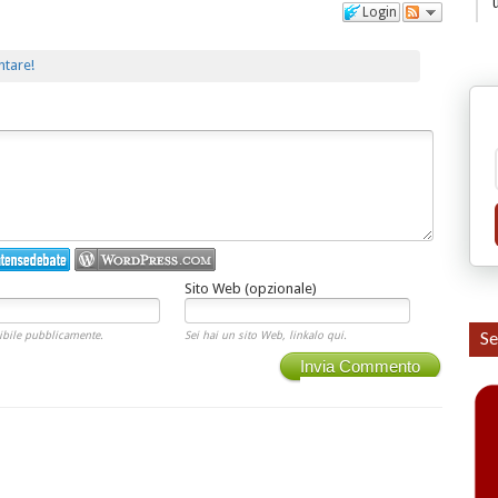
Login
ntare!
Sito Web (opzionale)
Se
ibile pubblicamente.
Sei hai un sito Web, linkalo qui.
Invia Commento