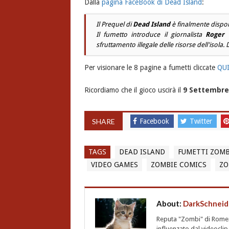
Dalla
pagina FaceBook di Dead Island
:
Il Prequel di
Dead Island
è finalmente disponi
Il fumetto introduce il giornalista
Roger
sfruttamento illegale delle risorse dell'isola. D
Per visionare le 8 pagine a fumetti cliccate
QU
Ricordiamo che il gioco uscirà il
9 Settembre
SHARE
Facebook
Twitter
TAGS
DEAD ISLAND
FUMETTI ZOMB
VIDEO GAMES
ZOMBIE COMICS
ZO
About:
DarkSchneid
Reputa "Zombi" di Romero,
influenzato dal videoclip 