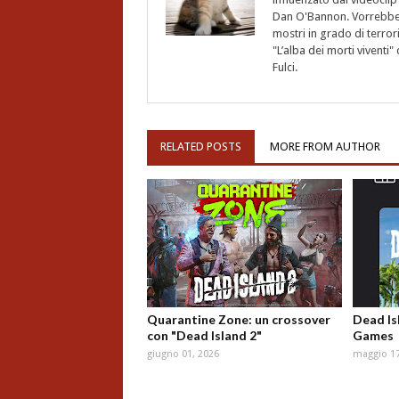
Dan O'Bannon. Vorrebbe 
mostri in grado di terro
"L’alba dei morti vivent
Fulci.
RELATED POSTS
MORE FROM AUTHOR
Quarantine Zone: un crossover
Dead Isl
con "Dead Island 2"
Games
giugno 01, 2026
maggio 17