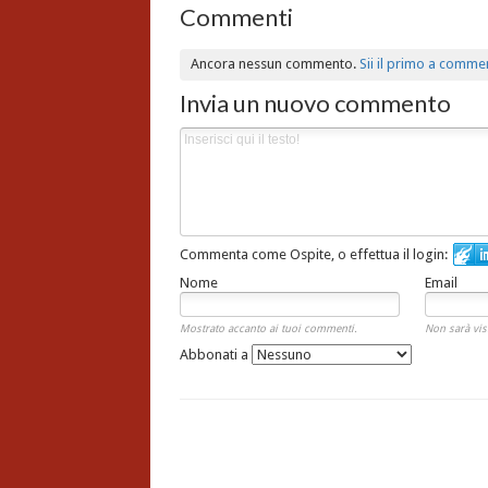
Commenti
Ancora nessun commento.
Sii il primo a comme
Invia un nuovo commento
Commenta come Ospite, o effettua il login:
Nome
Email
Mostrato accanto ai tuoi commenti.
Non sarà vis
Abbonati a