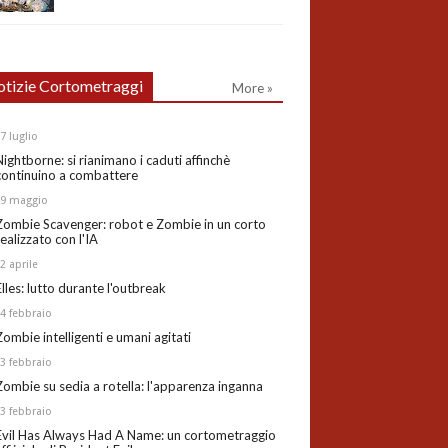
tizie Cortometraggi
More »
27
luglio
Nightborne: si rianimano i caduti affinchè
continuino a combattere
19
maggio
Zombie Scavenger: robot e Zombie in un corto
realizzato con l'IA
02
aprile
Elles: lutto durante l'outbreak
24
febbraio
Zombie intelligenti e umani agitati
13
febbraio
Zombie su sedia a rotella: l'apparenza inganna
03
febbraio
Evil Has Always Had A Name: un cortometraggio