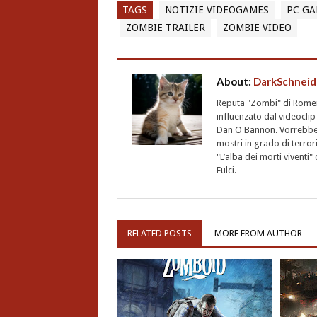
TAGS
NOTIZIE VIDEOGAMES
PC GA
ZOMBIE TRAILER
ZOMBIE VIDEO
About:
DarkSchneid
Reputa "Zombi" di Romero,
influenzato dal videoclip 
Dan O'Bannon. Vorrebbe 
mostri in grado di terro
"L’alba dei morti vivent
Fulci.
RELATED POSTS
MORE FROM AUTHOR