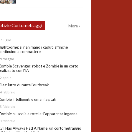
tizie Cortometraggi
More »
27
luglio
Nightborne: si rianimano i caduti affinchè
continuino a combattere
19
maggio
Zombie Scavenger: robot e Zombie in un corto
realizzato con l'IA
02
aprile
Elles: lutto durante l'outbreak
24
febbraio
Zombie intelligenti e umani agitati
13
febbraio
Zombie su sedia a rotella: l'apparenza inganna
03
febbraio
Evil Has Always Had A Name: un cortometraggio