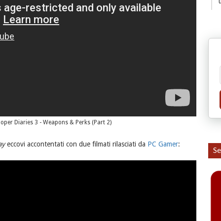
eloper Diaries 3 - Weapons & Perks (Part 2)
ay
eccovi accontentati con due filmati rilasciati da
PC Gamer
:
Se