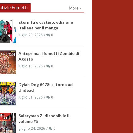
tizie Fumetti
More »
Eternità e castigo: edizione
italiana per il manga
luglio 29, 2026
0
Anteprima: i fumetti Zombie di
Agosto
luglio 15, 2026
0
Dylan Dog #478: si torna ad
Undead
luglio 01, 2026
0
Salaryman Z: disponibile il
volume #5
giugno 24, 2026
0