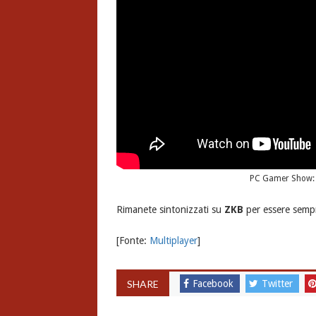
PC Gamer Show: K
Rimanete sintonizzati su
ZKB
per essere sempr
[Fonte:
Multiplayer
]
SHARE
Facebook
Twitter