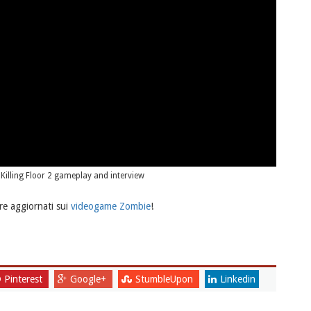
illing Floor 2 gameplay and interview
e aggiornati sui
videogame Zombie
!
Pinterest
Google+
StumbleUpon
Linkedin