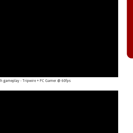
atch gameplay - Tripwire + PC Gamer @ 60fps