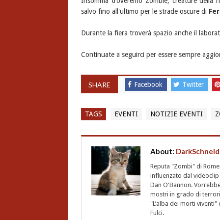
Insomma troveremo Zombie, creature della no
salvo fino all'ultimo per le strade oscure di
Fer
Durante la fiera troverà spazio anche il labora
Continuate a seguirci per essere sempre aggior
SHARE
Facebook
Twitter
TAGS
EVENTI
NOTIZIE EVENTI
Z
About:
DarkSchneid
Reputa "Zombi" di Romero,
influenzato dal videoclip 
Dan O'Bannon. Vorrebbe 
mostri in grado di terro
"L’alba dei morti vivent
Fulci.