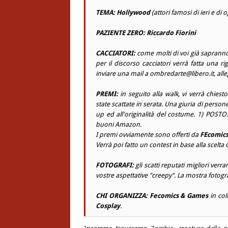
TEMA:
Hollywood
(attori famosi di ieri e di 
PAZIENTE ZERO:
Riccardo Fiorini
CACCIATORI:
come molti di voi già sapranno
per il discorso cacciatori verrà fatta una
inviare una mail a
ombredarte@libero.it
, all
PREMI:
in seguito alla walk, vi verrà chiesto
state scattate in serata. Una giuria di perso
up ed all'originalità del costume. 1) POS
buoni Amazon.
I premi ovviamente sono offerti da
FEcomic
Verrà poi fatto un contest in base alla scelta
FOTOGRAFI:
gli scatti reputati migliori ver
vostre aspettative "
creepy
". La mostra fotogra
CHI ORGANIZZA:
Fecomics & Games
in col
Cosplay
.