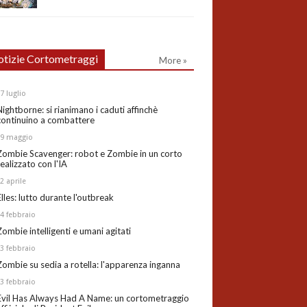
tizie Cortometraggi
More »
27
luglio
Nightborne: si rianimano i caduti affinchè
continuino a combattere
19
maggio
Zombie Scavenger: robot e Zombie in un corto
realizzato con l'IA
02
aprile
Elles: lutto durante l'outbreak
24
febbraio
Zombie intelligenti e umani agitati
13
febbraio
Zombie su sedia a rotella: l'apparenza inganna
03
febbraio
Evil Has Always Had A Name: un cortometraggio