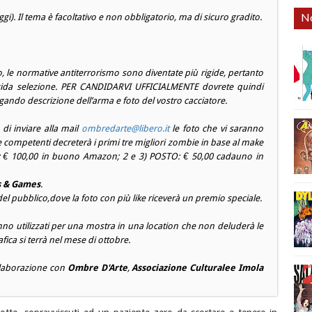
No
oggi). Il tema è facoltativo e non obbligatorio, ma di sicuro gradito.
, le normative antiterrorismo sono diventate più rigide, pertanto
 rigida selezione. PER CANDIDARVI UFFICIALMENTE dovrete quindi
egando descrizione dell’arma e foto del vostro cacciatore.
 di inviare alla mail
ombredarte@libero.it
le foto che vi saranno
ne competenti decreterà i primi tre migliori zombie in base al make
TO: € 100,00 in buono Amazon; 2 e 3) POSTO: € 50,00 cadauno in
s & Games
.
 del pubblico,dove la foto con più like riceverà un premio speciale.
ranno utilizzati per una mostra in una location che non deluderà le
fica si terrà nel mese di ottobre.
laborazione con
Ombre D'Arte
,
Associazione Culturalee Imola