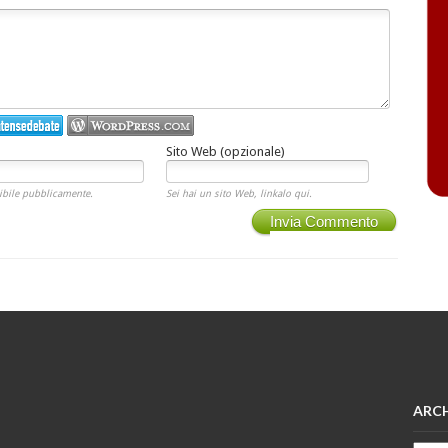
Sito Web (opzionale)
ibile pubblicamente.
Sei hai un sito Web, linkalo qui.
Invia Commento
ARCH