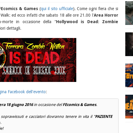
FEcomics & Games
(
qui il sito ufficiale
). Come ogni fiera che si
alk: ed ecco infatti che sabato 18 alle ore 21.00 l'
Area Horror
n-morte in occasione della “
Hollywood is Dead: Zombie
ri dettagli.
gina Facebook dell'evento
:
era 18 giugno 2016
in occasione del
FEcomics & Games
.
opravvissuti e cacciatori dovranno tenere in vita il "
PAZIENTE
.
e!