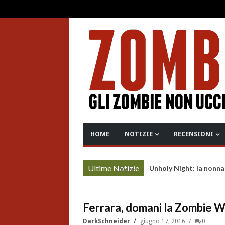
HOME
NOTIZIE
RECENSIONI
Ultime Notizie
Unholy Night: la nonna
More »
Ferrara, domani la Zombie W
DarkSchneider
giugno 17, 2016
0