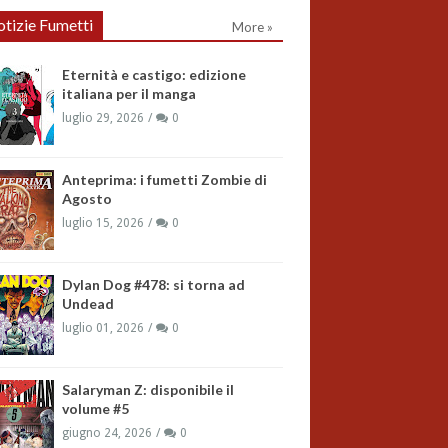
tizie Fumetti
More »
Eternità e castigo: edizione
italiana per il manga
luglio 29, 2026
0
Anteprima: i fumetti Zombie di
Agosto
luglio 15, 2026
0
Dylan Dog #478: si torna ad
Undead
luglio 01, 2026
0
Salaryman Z: disponibile il
volume #5
giugno 24, 2026
0