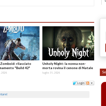
 Zomboid: rilasciato
Unholy Night: la nonna non-
rnamento "Build 42"
morta rovina il cenone di Natale
Se
, 2026
luglio 31, 2026
Login
ntare!