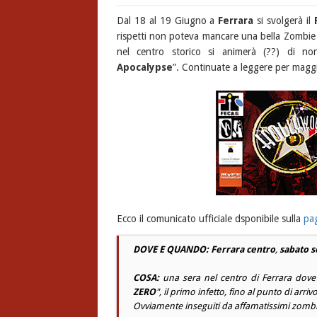
Dal 18 al 19 Giugno a
Ferrara
si svolgerà il
rispetti non poteva mancare una bella Zombie W
nel centro storico si animerà (??) di no
Apocalypse
”. Continuate a leggere per maggio
Ecco il comunicato ufficiale dsponibile sulla
pa
DOVE E QUANDO:
Ferrara centro
,
sabato s
COSA:
una sera nel centro di Ferrara dove s
ZERO
", il primo infetto, fino al punto di arrivo
Ovviamente inseguiti da affamatissimi zombi