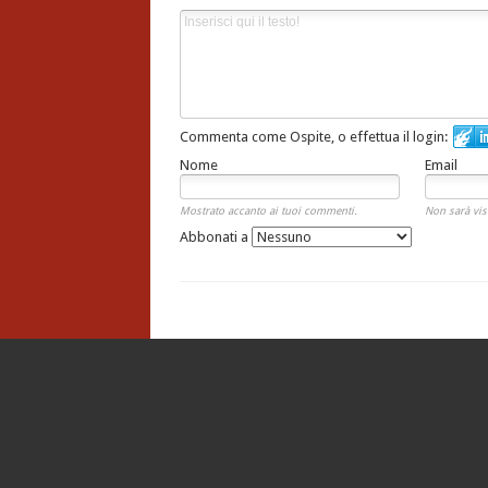
Commenta come Ospite, o effettua il login:
Nome
Email
Mostrato accanto ai tuoi commenti.
Non sarà vis
Abbonati a