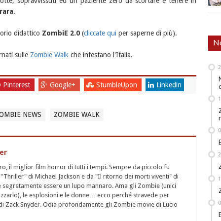
tte, sopravvissuti ed un paziente zero da scortare e tenere in
rara
.
torio didattico
ZombiE 2.0
(
cliccate qui
per saperne di più).
No
nati sulle
Zombie Walk
che infestano l'Italia.
Pinterest
Google+
StumbleUpon
Linkedin
OMBIE NEWS
ZOMBIE WALK
er
 il miglior film horror di tutti i tempi. Sempre da piccolo fu
"Thriller" di Michael Jackson e da "Il ritorno dei morti viventi" di
segretamente essere un lupo mannaro. Ama gli Zombie (unici
rizzarlo), le esplosioni e le donne… ecco perché stravede per
i" di Zack Snyder. Odia profondamente gli Zombie movie di Lucio