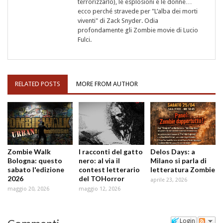
terrorizzarlo), le esplosioni e le donne…
ecco perché stravede per "L’alba dei morti
viventi" di Zack Snyder. Odia
profondamente gli Zombie movie di Lucio
Fulci.
RELATED POSTS
MORE FROM AUTHOR
Zombie Walk
I racconti del gatto
Delos Days: a
Bologna: questo
nero: al via il
Milano si parla di
sabato l'edizione
contest letterario
letteratura Zombie
2026
del TOHorror
aprile 23, 2026
maggio 20, 2026
maggio 12, 2026
Login