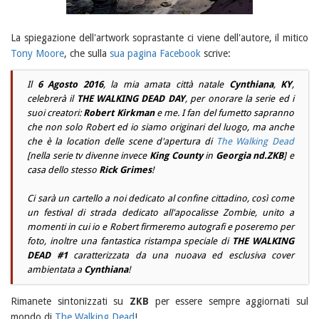
La spiegazione dell'artwork soprastante ci viene dell'autore, il mitico
Tony Moore
, che sulla
sua pagina Facebook
scrive:
Il
6 Agosto 2016
, la mia amata città natale
Cynthiana
,
KY
,
celebrerà il
THE WALKING DEAD DAY
, per onorare la serie ed i
suoi creatori:
Robert Kirkman
e me. I fan del fumetto sapranno
che non solo
Robert
ed io siamo originari del luogo, ma anche
che è la location delle scene d'apertura di
The Walking Dead
[nella serie tv divenne invece
King County
in
Georgia
nd.ZKB
] e
casa dello stesso
Rick Grimes
!
Ci sarà un cartello a noi dedicato al confine cittadino, così come
un festival di strada dedicato all'apocalisse Zombie, unito a
momenti in cui io e
Robert
firmeremo autografi e poseremo per
foto, inoltre una fantastica ristampa speciale di
THE WALKING
DEAD #1
caratterizzata da una nuoava ed esclusiva cover
ambientata a
Cynthiana
!
Rimanete sintonizzati su
ZKB
per essere sempre aggiornati sul
mondo di
The Walking Dead
!