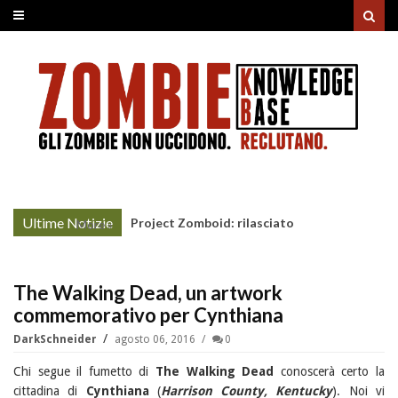
Ultime Notizie
Project Zomboid: rilasciato
More »
l'aggiornamento "Build 42"
The Walking Dead, un artwork
commemorativo per Cynthiana
DarkSchneider
agosto 06, 2016
0
Chi segue il fumetto di
The Walking Dead
conoscerà certo la
cittadina di
Cynthiana
(
Harrison County, Kentucky
). Noi vi