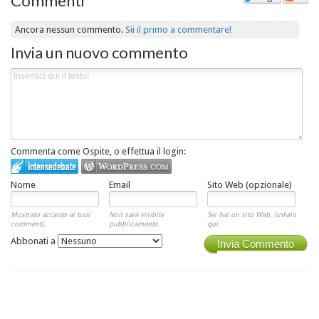
Commenti
Ancora nessun commento.
Sii il primo a commentare!
Invia un nuovo commento
Commenta come Ospite, o effettua il login:
Nome
Email
Sito Web (opzionale)
Mostrato accanto ai tuoi
Non sarà visibile
Sei hai un sito Web, linkalo
commenti.
pubblicamente.
qui.
Abbonati a
Invia Commento