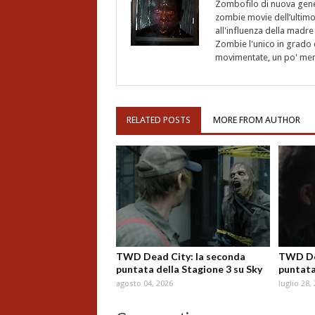
Zombofilo di nuova gener
zombie movie dell’ultimo
all'influenza della madre
Zombie l'unico in grado d
movimentate, un po' meno
RELATED POSTS
MORE FROM AUTHOR
TWD Dead City: la seconda
TWD Dea
puntata della Stagione 3 su Sky
puntata
agosto 04, 2026
luglio 28,