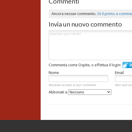
Commenti
Ancora nessun commento.
Sii il primo a comme
Invia un nuovo commento
Commenta come Ospite, o effettua il login:
Nome
Email
Mostrato accanto ai tuoi commenti.
Non sarà vis
Abbonati a