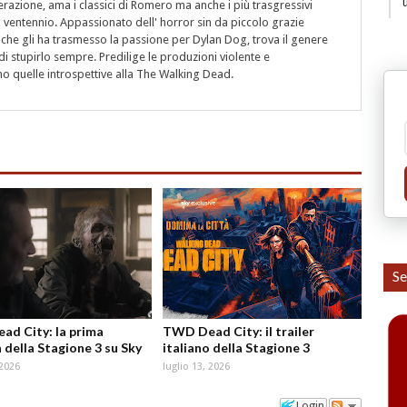
azione, ama i classici di Romero ma anche i più trasgressivi
 ventennio. Appassionato dell' horror sin da piccolo grazie
 che gli ha trasmesso la passione per Dylan Dog, trova il genere
i stupirlo sempre. Predilige le produzioni violente e
 quelle introspettive alla The Walking Dead.
Se
d City: la prima
TWD Dead City: il trailer
 della Stagione 3 su Sky
italiano della Stagione 3
 2026
luglio 13, 2026
Login