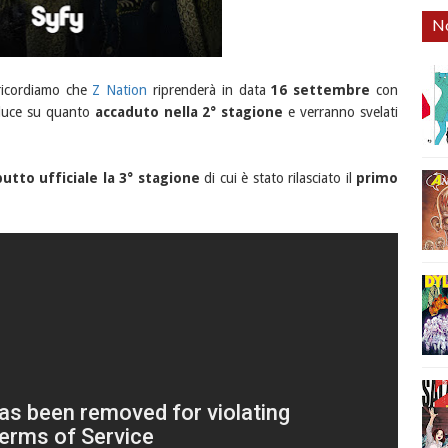
No
 ricordiamo che
Z Nation
riprenderà in data
16 settembre
con
 luce su quanto
accaduto nella 2° stagione
e verranno svelati
utto ufficiale la 3° stagione
di cui è stato rilasciato il
primo