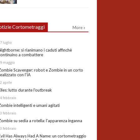
tizie Cortometraggi
More »
27
luglio
Nightborne: si rianimano i caduti affinchè
continuino a combattere
19
maggio
Zombie Scavenger: robot e Zombie in un corto
realizzato con l'IA
02
aprile
Elles: lutto durante l'outbreak
24
febbraio
Zombie intelligenti e umani agitati
13
febbraio
Zombie su sedia a rotella: l'apparenza inganna
03
febbraio
Evil Has Always Had A Name: un cortometraggio