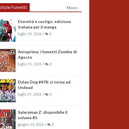
tizie Fumetti
More »
Eternità e castigo: edizione
italiana per il manga
luglio 29, 2026
0
Anteprima: i fumetti Zombie di
Agosto
luglio 15, 2026
0
Dylan Dog #478: si torna ad
Undead
luglio 01, 2026
0
Salaryman Z: disponibile il
volume #5
giugno 24, 2026
0