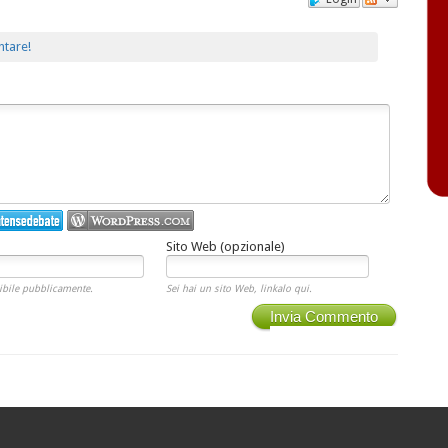
ntare!
Sito Web (opzionale)
ibile pubblicamente.
Sei hai un sito Web, linkalo qui.
Invia Commento