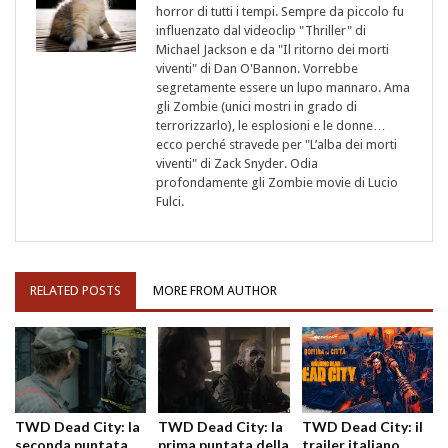
horror di tutti i tempi. Sempre da piccolo fu
influenzato dal videoclip "Thriller" di
Michael Jackson e da "Il ritorno dei morti
viventi" di Dan O'Bannon. Vorrebbe
segretamente essere un lupo mannaro. Ama
gli Zombie (unici mostri in grado di
terrorizzarlo), le esplosioni e le donne…
ecco perché stravede per "L’alba dei morti
viventi" di Zack Snyder. Odia
profondamente gli Zombie movie di Lucio
Fulci.
RELATED POSTS
MORE FROM AUTHOR
TWD Dead City: la
TWD Dead City: la
TWD Dead City: il
seconda puntata
prima puntata della
trailer italiano