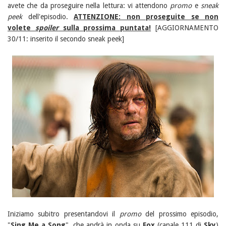
avete che da proseguire nella lettura: vi attendono
promo
e
sneak
peek
dell'episodio.
ATTENZIONE: non proseguite se non
volete
spoiler
sulla prossima puntata!
[AGGIORNAMENTO
30/11: inserito il secondo sneak peek]
Iniziamo subitro presentandovi il
promo
del prossimo episodio,
"
Sing Me a Song
", che andrà in onda su
Fox
(canale 111 di
Sky
)