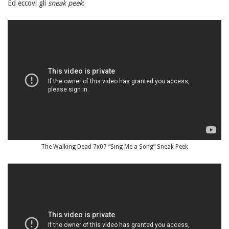
Ed eccovi gli
sneak peek
:
The Walking Dead 7x07 “Sing Me a Song” Sneak Peek