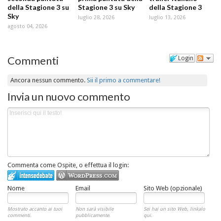
della Stagione 3 su
Stagione 3 su Sky
della Stagione 3
Sky
luglio 28, 2026
luglio 13, 2026
agosto 04, 2026
Commenti
Login
Ancora nessun commento.
Sii il primo a commentare!
Invia un nuovo commento
Commenta come Ospite, o effettua il login:
Nome
Email
Sito Web (opzionale)
Mostrato accanto ai tuoi
Non sarà visibile
Sei hai un sito Web, linkalo
commenti.
pubblicamente.
qui.