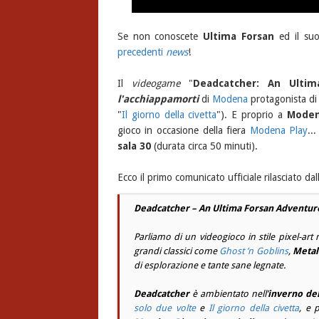
Se non conoscete
Ultima Forsan
ed il su
precedenti
news
!
Il
videogame
"
Deadcatcher: An Ultim
l'acchiappamorti
di
Modena
protagonista di
"
Il giorno della civetta
"). E proprio a
Mode
gioco in occasione della fiera
Modena Play
..
sala 30
(durata circa 50 minuti).
Ecco il primo comunicato ufficiale rilasciato da
Deadcatcher – An Ultima Forsan Adventur
Parliamo di un videogioco in stile
pixel-art
m
grandi classici come
Ghost ’n Goblins
,
Metal
di esplorazione e tante sane legnate.
Deadcatcher
è ambientato nell’
inverno del
solo due volte
e
Il giorno della civetta
, e 