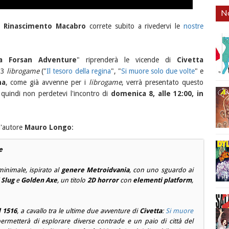
No
o
Rinascimento Macabro
correte subito a rivedervi le
nostre
a Forsan Adventure
" riprenderà le vicende di
Civetta
 3
librogame
("
Il tesoro della regina
", "
Si muore solo due volte
" e
na
, come già avvenne per i
librogame
, verrà presentato questo
. quindi non perdetevi l'incontro di
domenica 8, alle 12:00, in
ll'autore
Mauro Longo
:
e
inimale, ispirato al
genere
Metroidvania
, con uno sguardo ai
 Slug
e
Golden Axe
, un titolo
2D horror
con
elementi platform
,
 1516
, a cavallo tra le ultime due avventure di
Civetta
:
Si muore
permetterà di esplorare diverse contrade e un paio di città del