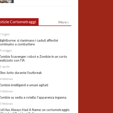
tizie Cortometraggi
More »
27
luglio
Nightborne: si rianimano i caduti affinchè
continuino a combattere
19
maggio
Zombie Scavenger: robot e Zombie in un corto
realizzato con l'IA
02
aprile
Elles: lutto durante l'outbreak
24
febbraio
Zombie intelligenti e umani agitati
13
febbraio
Zombie su sedia a rotella: l'apparenza inganna
03
febbraio
Evil Has Always Had A Name: un cortometraggio