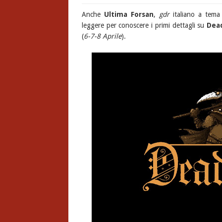
Anche
Ultima Forsan
,
gdr
italiano a tema
leggere per conoscere i primi dettagli su
Dea
(
6-7-8 Aprile
).