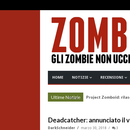
HOME
NOTIZIE
RECENSIONI
Ultime Notizie
Project Zomboid: rilas
More »
Deadcatcher: annunciato il v
DarkSchneider
marzo 30, 2018
3