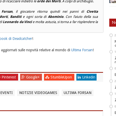
o di ricacciare indietro le
orde dei Morti
. A colpi di archibugio.
 Forsan
, il giocatore ritorna quindi nei panni di
Civetta
Morti
,
Banditi
e ogni sorta di
Abominio
. Con l’aiuto della sua
No
di
Leonardo da Vinci
e molta astuzia, si torna a far risplendere la
book di Deadcatcher
!
aggiornati sulle nopvità relative al mondo di
Ultima Forsan
!
Pinterest
Google+
StumbleUpon
Linkedin
 EVENTI
NOTIZIE VIDEOGAMES
ULTIMA FORSAN