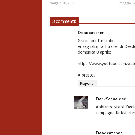
maggio 20, 2026
maggio 12
3 commenti:
Deadcatcher
Grazie per l'articolo!
Vi segnaliamo il trailer di Dea
domenica 8 aprile:
https://www.youtube.com/wat
A presto!
Rispondi
DarkSchneider
Abbiamo visto! Dedic
campagna Kickstarter
Deadcatcher