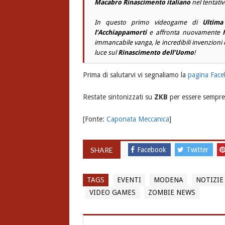
Macabro Rinascimento italiano
nel tentativ
In questo primo videogame di
Ultima
l’Acchiappamorti
e affronta nuovamente
immancabile vanga, le incredibili invenzioni 
luce sul
Rinascimento dell’Uomo
!
Prima di salutarvi vi segnaliamo la
pagina Face
Restate sintonizzati su
ZKB
per essere sempre 
[Fonte:
Caponata Meccanica
]
SHARE
Facebook
Twitter
TAGS
EVENTI
MODENA
NOTIZIE
VIDEO GAMES
ZOMBIE NEWS