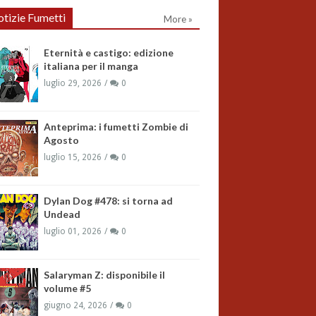
tizie Fumetti
More »
Eternità e castigo: edizione
italiana per il manga
luglio 29, 2026
0
Anteprima: i fumetti Zombie di
Agosto
luglio 15, 2026
0
Dylan Dog #478: si torna ad
Undead
luglio 01, 2026
0
Salaryman Z: disponibile il
volume #5
giugno 24, 2026
0