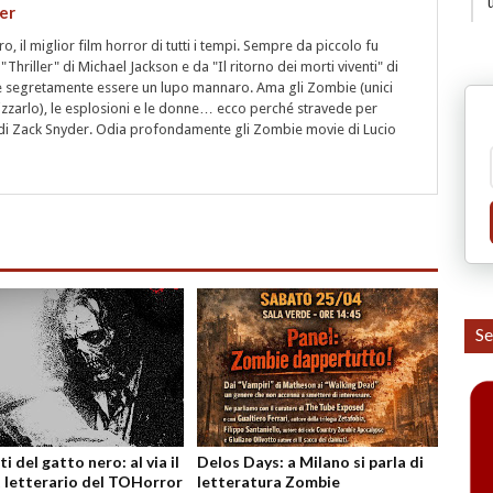
er
 il miglior film horror di tutti i tempi. Sempre da piccolo fu
"Thriller" di Michael Jackson e da "Il ritorno dei morti viventi" di
segretamente essere un lupo mannaro. Ama gli Zombie (unici
rizzarlo), le esplosioni e le donne… ecco perché stravede per
i" di Zack Snyder. Odia profondamente gli Zombie movie di Lucio
Se
ti del gatto nero: al via il
Delos Days: a Milano si parla di
 letterario del TOHorror
letteratura Zombie