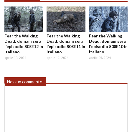
Fear the Walking
Fear the Walking
Fear the Walking
Dead: domani sera
Dead: domani sera
Dead: domani sera
l'episodio S08E12 in
l'episodio S08E11 in
l'episodio S08E10 in
italiano
italiano
italiano
aprile 19, 2024
aprile 12, 2024
aprile 05, 2024
Nessun commento: