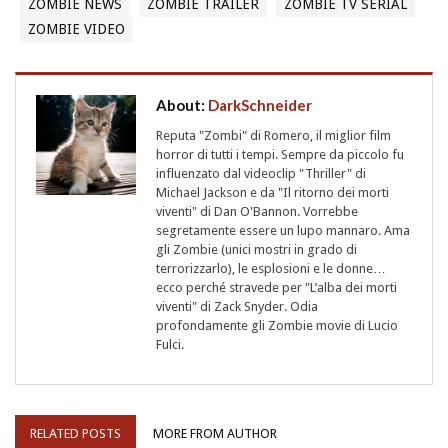
ZOMBIE NEWS
ZOMBIE TRAILER
ZOMBIE TV SERIAL
ZOMBIE VIDEO
About:
DarkSchneider
Reputa "Zombi" di Romero, il miglior film
horror di tutti i tempi. Sempre da piccolo fu
influenzato dal videoclip "Thriller" di
Michael Jackson e da "Il ritorno dei morti
viventi" di Dan O'Bannon. Vorrebbe
segretamente essere un lupo mannaro. Ama
gli Zombie (unici mostri in grado di
terrorizzarlo), le esplosioni e le donne…
ecco perché stravede per "L’alba dei morti
viventi" di Zack Snyder. Odia
profondamente gli Zombie movie di Lucio
Fulci.
RELATED POSTS
MORE FROM AUTHOR