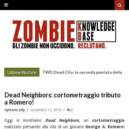
Ultime Notizie
TWD Dead City: la seconda puntata della
More »
Stagione 3 su Sky
Dead Neighbors: cortometraggio tributo
a Romero!
SpleenLady
novembre 15, 2018
0
Oggi vi mostriamo
Dead Neighbors
, un
cortometraggio
realizzato pensando alla vita di un giovane
George A. Romero
!