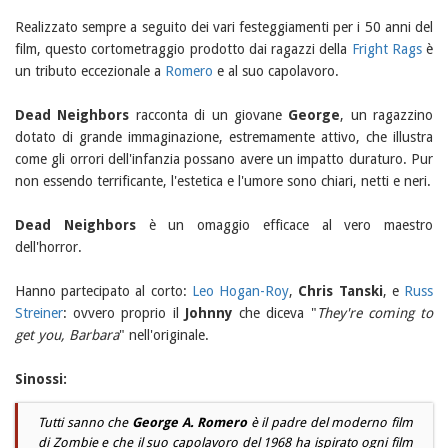
Realizzato sempre a seguito dei vari festeggiamenti per i 50 anni del
film, questo cortometraggio prodotto dai ragazzi della
Fright Rags
è
un tributo eccezionale a
Romero
e al suo capolavoro.
Dead Neighbors
racconta di un giovane
George
, un ragazzino
dotato di grande immaginazione, estremamente attivo, che illustra
come gli orrori dell'infanzia possano avere un impatto duraturo. Pur
non essendo terrificante, l'estetica e l'umore sono chiari, netti e neri.
Dead Neighbors
è un omaggio efficace al vero maestro
dell'horror.
Hanno partecipato al corto:
Leo Hogan-Roy
,
Chris Tanski
, e
Russ
Streiner
: ovvero proprio il
Johnny
che diceva "
They're coming to
get you, Barbara
" nell'originale.
Sinossi:
Tutti sanno che
George A. Romero
è il padre del moderno film
di Zombie e che il suo capolavoro del 1968 ha ispirato ogni film