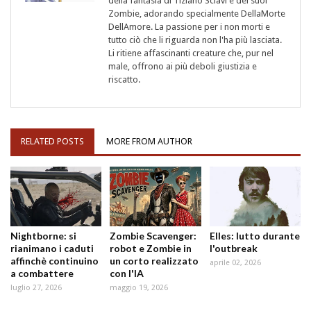
della fantasia di Tiziano Sclavi e dei suoi
Zombie, adorando specialmente DellaMorte
DellAmore. La passione per i non morti e
tutto ciò che li riguarda non l'ha più lasciata.
Li ritiene affascinanti creature che, pur nel
male, offrono ai più deboli giustizia e
riscatto.
RELATED POSTS
MORE FROM AUTHOR
Nightborne: si
Zombie Scavenger:
Elles: lutto durante
rianimano i caduti
robot e Zombie in
l'outbreak
affinchè continuino
un corto realizzato
aprile 02, 2026
a combattere
con l'IA
luglio 27, 2026
maggio 19, 2026