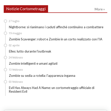
Notizie Cortometraggi
More »
27
luglio
Nightborne: si rianimano i caduti affinchè continuino a combattere
19
maggio
Zombie Scavenger: robot e Zombie in un corto realizzato con l'IA
02
aprile
Elles: lutto durante l'outbreak
24
febbraio
Zombie intelligenti e umani agitati
13
febbraio
Zombie su sedia a rotella: l'apparenza inganna
03
febbraio
Evil Has Always Had A Name: un cortometraggio uffiiciale di
Resident Evil