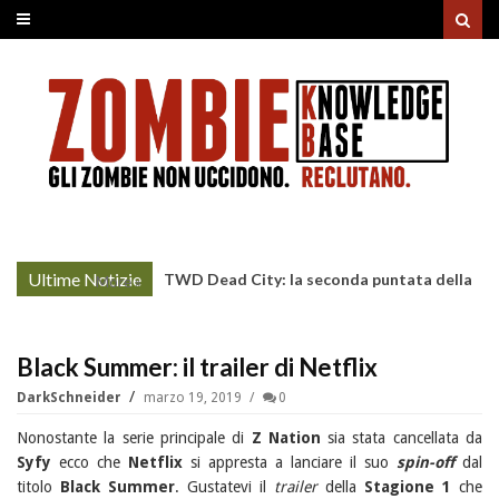
Ultime Notizie
TWD Dead City: la seconda puntata della
More »
Stagione 3 su Sky
Black Summer: il trailer di Netflix
DarkSchneider
marzo 19, 2019
0
Nonostante la serie principale di
Z Nation
sia stata cancellata da
Syfy
ecco che
Netflix
si appresta a lanciare il suo
spin-off
dal
titolo
Black Summer
. Gustatevi il
trailer
della
Stagione 1
che