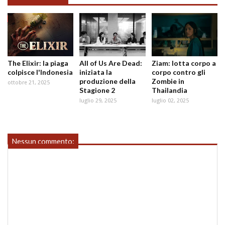
The Elixir: la piaga
All of Us Are Dead:
Ziam: lotta corpo a
colpisce l'Indonesia
iniziata la
corpo contro gli
produzione della
Zombie in
ottobre 21, 2025
Stagione 2
Thailandia
luglio 29, 2025
luglio 02, 2025
Nessun commento: