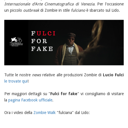
Internazionale d'Arte Cinematografica di Venezia
. Per l'occasione
un piccolo
outbreak
di Zombie in stile
fulciano
è sbarcato sul Lido.
Tutte le nostre
news
relative alle produzioni Zombie di
Lucio Fulci
le trovate qui
!
Per maggiori dettagli su "
Fulci for fake
" vi consigliamo di visitare
la
pagina Facebook ufficiale
.
Ora i video della
Zombie Walk
"fulciana" dal Lido: