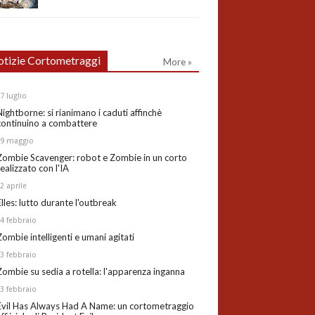
tizie Cortometraggi
More »
27
luglio
Nightborne: si rianimano i caduti affinchè
continuino a combattere
19
maggio
Zombie Scavenger: robot e Zombie in un corto
realizzato con l'IA
02
aprile
Elles: lutto durante l'outbreak
24
febbraio
Zombie intelligenti e umani agitati
13
febbraio
Zombie su sedia a rotella: l'apparenza inganna
03
febbraio
Evil Has Always Had A Name: un cortometraggio