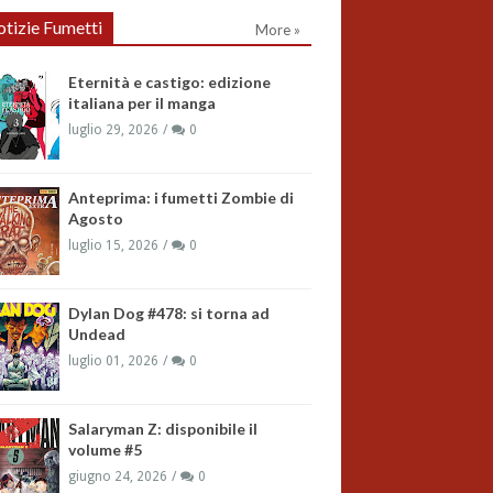
tizie Fumetti
More »
Eternità e castigo: edizione
italiana per il manga
luglio 29, 2026
0
Anteprima: i fumetti Zombie di
Agosto
luglio 15, 2026
0
Dylan Dog #478: si torna ad
Undead
luglio 01, 2026
0
Salaryman Z: disponibile il
volume #5
giugno 24, 2026
0