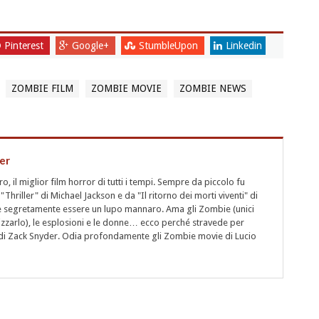
Pinterest
Google+
StumbleUpon
Linkedin
ZOMBIE FILM
ZOMBIE MOVIE
ZOMBIE NEWS
er
 il miglior film horror di tutti i tempi. Sempre da piccolo fu
"Thriller" di Michael Jackson e da "Il ritorno dei morti viventi" di
segretamente essere un lupo mannaro. Ama gli Zombie (unici
rizzarlo), le esplosioni e le donne… ecco perché stravede per
i" di Zack Snyder. Odia profondamente gli Zombie movie di Lucio