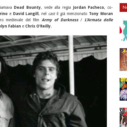
No
chiamava
Dead Bounty
, vede alla regia
Jordan Pacheco
, co-
rino
e
David Langill
, nel
cast
il già menzionato
Tony Moran
bro medievale del film
Army of Darkness
/
L'Armata delle
elyn Fabian
e
Chris O’Reilly
.