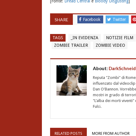
[Fonte:
Dread Central
e
Bloody Disgusting
]
SHARE
Facebook
Twitter
TAGS
_IN EVIDENZA
NOTIZIE FILM
ZOMBIE TRAILER
ZOMBIE VIDEO
About:
DarkSchneid
Reputa "Zombi" di Romero,
influenzato dal videoclip 
Dan O'Bannon. Vorrebbe 
mostri in grado di terro
"L’alba dei morti vivent
Fulci.
RELATED POSTS
MORE FROM AUTHOR