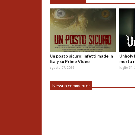
Un posto sicuro: infetti made in
Unholy 
Italy su Prime Video
morta r
agosto 07, 2026
luglio 31,
Nessun commento: