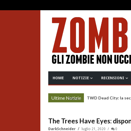
HOME
NOTIZIE
RECENSIONI
Ultime Notizie
TWD Dead City: la sec
More »
The Trees Have Eyes: dispon
DarkSchneider
luglio 21, 2020
0