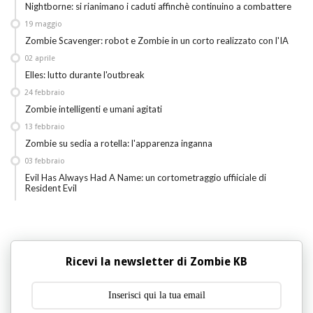
Nightborne: si rianimano i caduti affinchè continuino a combattere
19
maggio
Zombie Scavenger: robot e Zombie in un corto realizzato con l'IA
02
aprile
Elles: lutto durante l'outbreak
24
febbraio
Zombie intelligenti e umani agitati
13
febbraio
Zombie su sedia a rotella: l'apparenza inganna
03
febbraio
Evil Has Always Had A Name: un cortometraggio uffiiciale di
Resident Evil
Ricevi la newsletter di Zombie KB