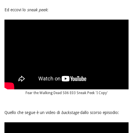
Ed eccovi lo
sneak peek
:
Fear the Walking Dead S06 E03 Sneak Peek 'I Copy'
Quello che segue è un video di
backstage
dallo scorso episodio: