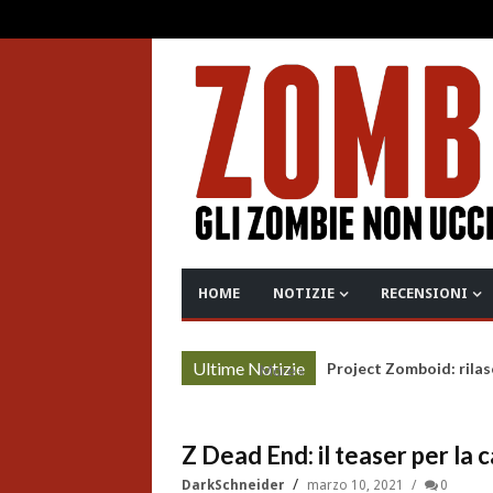
HOME
NOTIZIE
RECENSIONI
Ultime Notizie
Project Zomboid: rilas
More »
Z Dead End: il teaser per la
DarkSchneider
marzo 10, 2021
0