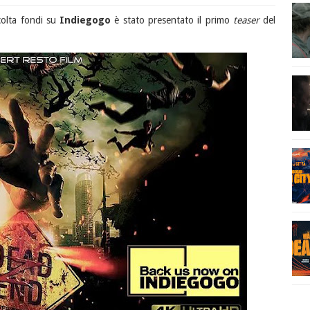
colta fondi su
Indiegogo
è stato presentato il primo
teaser
del