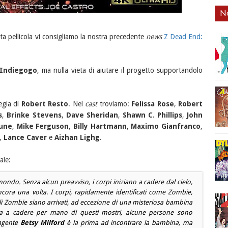
No
ta pellicola vi consigliamo la nostra precedente
news
Z Dead End:
Indiegogo
, ma nulla vieta di aiutare il progetto supportandolo
egia di
Robert Resto
. Nel
cast
troviamo:
Felissa Rose
,
Robert
s
,
Brinke Stevens
,
Dave Sheridan
,
Shawn C. Phillips
,
John
une
,
Mike Ferguson
,
Billy Hartmann
,
Maximo Gianfranco
,
,
Lance Caver
e
Aizhan Lighg
.
ale:
 mondo. Senza alcun preavviso, i corpi iniziano a cadere dal cielo,
ancora una volta. I corpi, rapidamente identificati come Zombie,
i Zombie siano arrivati, ad eccezione di una misteriosa bambina
ua a cadere per mano di questi mostri, alcune persone sono
'agente
Betsy Milford
è la prima ad incontrare la bambina, ma