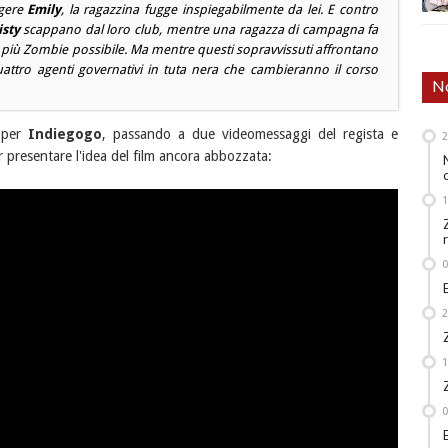
ggere
Emily
, la ragazzina fugge inspiegabilmente da lei. E contro
sty
scappano dal loro
club
, mentre una ragazza di campagna fa
i più Zombie possibile. Ma mentre questi sopravvissuti affrontano
attro agenti governativi in tuta nera che cambieranno il corso
No
per
Indiegogo
, passando a due videomessaggi del regista e
r presentare l'idea del film ancora abbozzata: