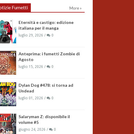
tizie Fumetti
More »
Eternità e castigo: edizione
italiana per il manga
luglio 29, 2026
0
Anteprima: i fumetti Zombie di
Agosto
luglio 15, 2026
0
Dylan Dog #478: si torna ad
Undead
luglio 01, 2026
0
Salaryman Z: disponibile il
volume #5
giugno 24, 2026
0