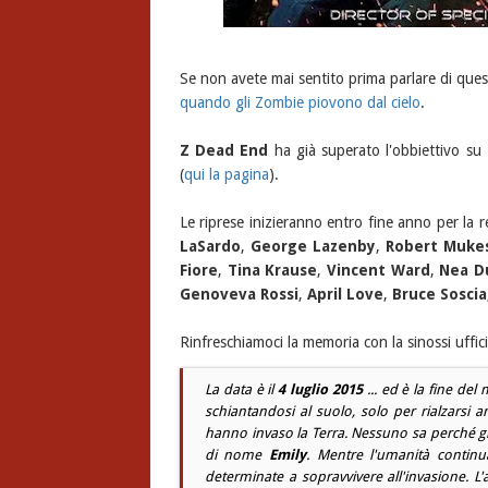
Se non avete mai sentito prima parlare di ques
quando gli Zombie piovono dal cielo
.
Z Dead End
ha già superato l'obbiettivo su
(
qui la pagina
).
Le riprese inizieranno entro fine anno per la r
LaSardo
,
George Lazenby
,
Robert Muke
Fiore
,
Tina Krause
,
Vincent Ward
,
Nea D
Genoveva Rossi
,
April Love
,
Bruce Soscia
Rinfreschiamoci la memoria con la sinossi uffici
La data è il
4 luglio 2015
... ed è la fine del
schiantandosi al suolo, solo per rialzarsi 
hanno invaso la Terra. Nessuno sa perché gl
di nome
Emily
. Mentre l'umanità contin
determinate a sopravvivere all'invasione. L