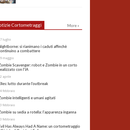
tizie Cortometraggi
More »
27
luglio
Nightborne: si rianimano i caduti affinchè
continuino a combattere
19
maggio
Zombie Scavenger: robot e Zombie in un corto
realizzato con l'IA
02
aprile
Elles: lutto durante l'outbreak
24
febbraio
Zombie intelligenti e umani agitati
13
febbraio
Zombie su sedia a rotella: l'apparenza inganna
03
febbraio
Evil Has Always Had A Name: un cortometraggio