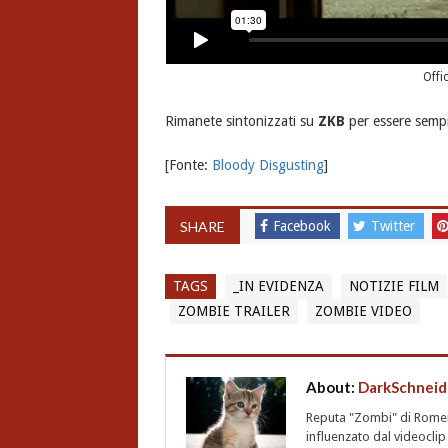
Offi
Rimanete sintonizzati su
ZKB
per essere sempr
[Fonte:
Bloody Disgusting
]
SHARE
Facebook
Twitter
TAGS
_IN EVIDENZA
NOTIZIE FILM
ZOMBIE TRAILER
ZOMBIE VIDEO
About:
DarkSchneid
Reputa "Zombi" di Romero,
influenzato dal videoclip 