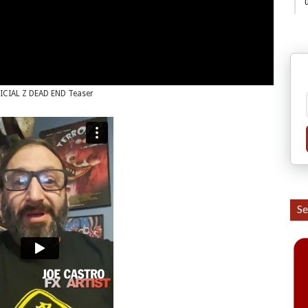
ICIAL Z DEAD END Teaser
Se