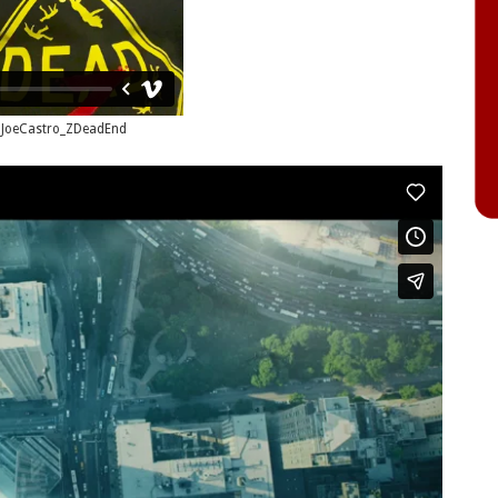
JoeCastro_ZDeadEnd