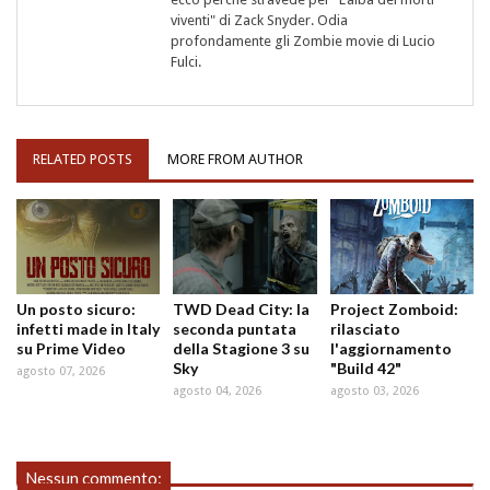
viventi" di Zack Snyder. Odia
profondamente gli Zombie movie di Lucio
Fulci.
RELATED POSTS
MORE FROM AUTHOR
Un posto sicuro:
TWD Dead City: la
Project Zomboid:
infetti made in Italy
seconda puntata
rilasciato
su Prime Video
della Stagione 3 su
l'aggiornamento
Sky
"Build 42"
agosto 07, 2026
agosto 04, 2026
agosto 03, 2026
Nessun commento: