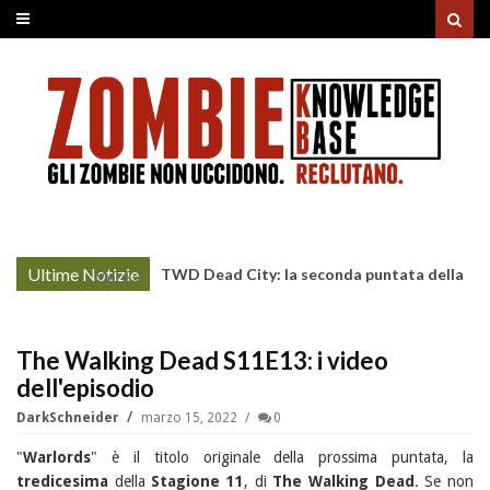
Ultime Notizie
TWD Dead City: la seconda puntata della
More »
Stagione 3 su Sky
The Walking Dead S11E13: i video
dell'episodio
DarkSchneider
marzo 15, 2022
0
"
Warlords
" è il titolo originale della prossima puntata, la
tredicesima
della
Stagione 11
, di
The Walking Dead
. Se non