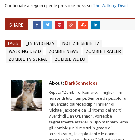
Continuate a seguirci per le prossime
news
su
The Walking Dead
.
SHARE
TAGS
_IN EVIDENZA
NOTIZIE SERIE TV
WALKING DEAD
ZOMBIE NEWS
ZOMBIE TRAILER
ZOMBIE TV SERIAL
ZOMBIE VIDEO
About:
DarkSchneider
Reputa "Zombi" di Romero, il miglior film
horror di tutti i tempi. Sempre da piccolo fu
influenzato dal videoclip "Thriller" di
Michael Jackson e da "Il ritorno dei morti
viventi" di Dan O'Bannon. Vorrebbe
segretamente essere un lupo mannaro. Ama
gli Zombie (unici mostri in grado di
terrorizzarlo), le esplosioni e le donne…
ecco perché stravede per "L’alba dei morti