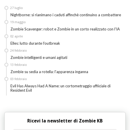
27
luglio
Nightborne: si rianimano i caduti affinchè continuino a combattere
19
maggio
Zombie Scavenger: robot e Zombie in un corto realizzato con l'IA
02
aprile
Elles: lutto durante l'outbreak
24
febbraio
Zombie intelligenti e umani agitati
13
febbraio
Zombie su sedia a rotella: l'apparenza inganna
03
febbraio
Evil Has Always Had A Name: un cortometraggio uffiiciale di
Resident Evil
Ricevi la newsletter di Zombie KB