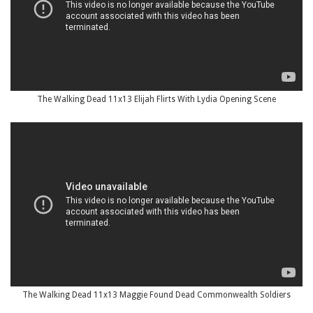
The Walking Dead 11x13 Elijah Flirts With Lydia Opening Scene
The Walking Dead 11x13 Maggie Found Dead Commonwealth Soldiers