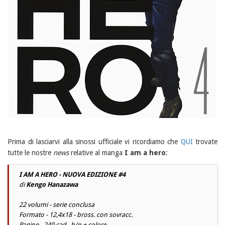
Prima di lasciarvi alla sinossi ufficiale vi ricordiamo che
QUI
trovate
tutte le nostre
news
relative al manga
I am a hero
:
I AM A HERO - NUOVA EDIZIONE #4
di
Kengo Hanazawa
22 volumi - serie conclusa
Formato - 12,4x18 - bross. con sovracc.
Pagine - 240 cad., b/n + colore