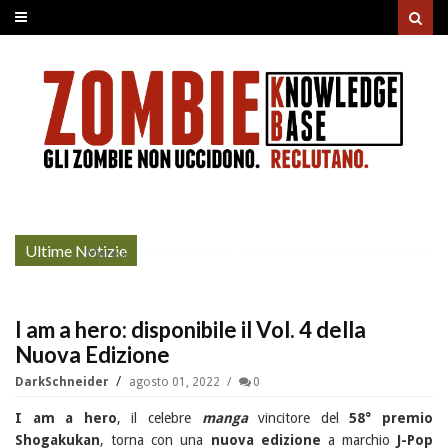
Ultime Notizie
Unholy Night: la nonna non-morta rovina il
More »
cenone di Natale
I am a hero: disponibile il Vol. 4 della
Nuova Edizione
DarkSchneider
agosto 01, 2022
0
I am a hero
, il celebre
manga
vincitore del
58° premio
Shogakukan
, torna con una
nuova edizione
a marchio
J-Pop