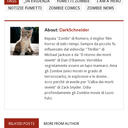
TAGS
_IN EVIDENZA
FUMETTI ZOMBIE
I AM A HERO
NOTIZIE FUMETTI
ZOMBIE COMICS
ZOMBIE NEWS
About:
DarkSchneider
Reputa "Zombi" di Romero, il miglior film
horror di tutti i tempi. Sempre da piccolo fu
influenzato dal videoclip "Thriller" di
Michael Jackson e da "Il ritorno dei morti
viventi" di Dan O'Bannon. Vorrebbe
segretamente essere un lupo mannaro. Ama
gli Zombie (unici mostri in grado di
terrorizzarlo), le esplosioni e le donne…
ecco perché stravede per "L’alba dei morti
viventi" di Zack Snyder. Odia
profondamente gli Zombie movie di Lucio
Fulci.
RELATED POSTS
MORE FROM AUTHOR