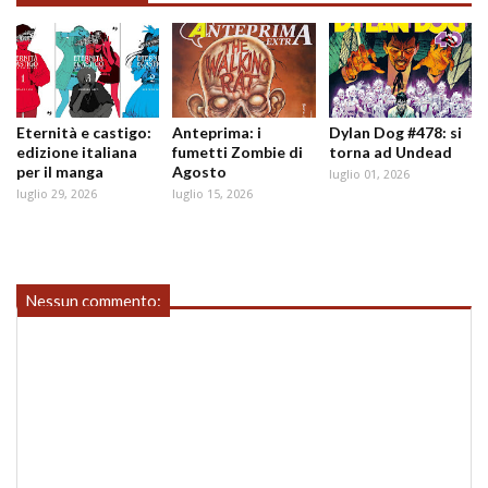
Eternità e castigo:
Anteprima: i
Dylan Dog #478: si
edizione italiana
fumetti Zombie di
torna ad Undead
per il manga
Agosto
luglio 01, 2026
luglio 29, 2026
luglio 15, 2026
Nessun commento: