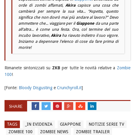
orde di zombi affamati,
Akira
capisce una cosa che
cambierà per sempre la sua vita... “Aspetta, questo
significa che non dovrò mai più andare al lavoro?” Devo
ammettere che... viaggiare per il
Giappone
da una parte
all'altra... è come una festa. Ora, col termine del suo
incubo lavorativo,
Akira
ha riavuto indietro il suo vigore.
Iniziamo a depennare l'elenco di cose da fare prima di
morire!
Rimanete sintonizzati su
ZKB
per tutte le novità relative a
Zombie
100
!
[Fonte:
Bloody Disgusting
e
Crunchyroll.it
]
SHARE
TAGS
_IN EVIDENZA
GIAPPONE
NOTIZIE SERIE TV
ZOMBIE 100
ZOMBIE NEWS
ZOMBIE TRAILER