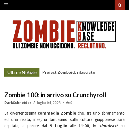
Ultime Notizie
Project Zomboid: rilasciato
More »
l'aggiornamento "Build 42"
Zombie 100: in arrivo su Crunchyroll
DarkSchneider
luglio 04, 2023
0
La divertentissima
commedia Zombie
che, tra uno sbranamento
ed una risata, insegna tantissimo sulla cultura giapponese sarà
ospitata, a partire dal
9 Luglio
alle
11:00
, in
simulcast
su