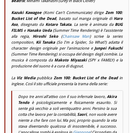
Beatrix
: Minami Takahashi (Grey in Black Clover)
Kazuki Kawagoe
(Komi Can't Communicate) dirige
Zom 100:
Bucket List of the Dead
, basato sul manga originale di
Haro
Aso
, disegnato da
Kotaro Takata
. La serie è animata da
BUG
FILMS
e
Hanako Ueda
(Summer Time Rendering) è l'assistente
alla regia,
Hiroshi Seko
(
Chainsaw Man
) scrive la series
composition,
Kii Tanaka
(So I'm a Spider, So What?) adatta il
character design originale per l'animazione e
Junpei Fukuchi
(Summer Time Rendering) si occupa del design degli zombie. La
musica è composta da
Makoto Miyazaki
(SPY x FAMILY) e la
produzione del suono è a cura di dugout.
La
Viz Media
pubblica
Zom 100: Bucket List of the Dead
in
inglese. Così il sito ufficiale presenta la trama della serie:
Dopo tre anni all'attivo con il suo infernale lavoro,
Akira
Tendo
è psicologicamente e fisicamente esaurito. Si
sente già vecchio a soli ventiquattro anni. Persino la sua
cotta che lavora per la contabilità,
Saori
, non vuole avere
niente a che fare con lui. Ma poi, proprio quando la vita
stava diventando qualcosa di insostenibile, è successo.
L'apocalisse zombi è esplosa in
Giappone
! Circondato da