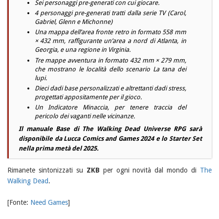
Sei personaggi pre-generati con cui giocare.
4 personaggi pre-generati tratti dalla serie TV (Carol,
Gabriel, Glenn e Michonne)
Una mappa dell’area fronte retro in formato 558 mm
× 432 mm, raffigurante un’area a nord di Atlanta, in
Georgia, e una regione in Virginia.
Tre mappe avventura in formato 432 mm × 279 mm,
che mostrano le località dello scenario La tana dei
lupi.
Dieci dadi base personalizzati e altrettanti dadi stress,
progettati appositamente per il gioco.
Un Indicatore Minaccia, per tenere traccia del
pericolo dei vaganti nelle vicinanze.
Il
manuale Base
di
The Walking Dead Universe RPG
sarà
disponibile da
Lucca Comics and Games 2024
e lo
Starter Set
nella prima metà del 2025.
Rimanete sintonizzati su
ZKB
per ogni novità dal mondo di
The
Walking Dead
.
[Fonte:
Need Games
]