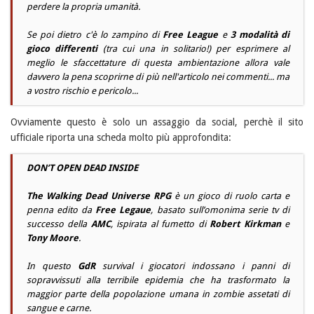
perdere la propria umanità.
Se poi dietro c'è lo zampino di
Free League
e
3 modalità di
gioco differenti
(tra cui una in solitario!) per esprimere al
meglio le sfaccettature di questa ambientazione allora vale
davvero la pena scoprirne di più nell'articolo nei commenti... ma
a vostro rischio e pericolo...
Ovviamente questo è solo un assaggio da social, perchè il sito
ufficiale riporta una scheda molto più approfondita:
DON’T OPEN DEAD INSIDE
The Walking Dead Universe RPG
è un gioco di ruolo carta e
penna edito da
Free Legaue
, basato sull’omonima serie tv di
successo della
AMC
, ispirata al fumetto di
Robert Kirkman
e
Tony Moore
.
In questo
GdR
survival i giocatori indossano i panni di
sopravvissuti alla terribile epidemia che ha trasformato la
maggior parte della popolazione umana in zombie assetati di
sangue e carne.