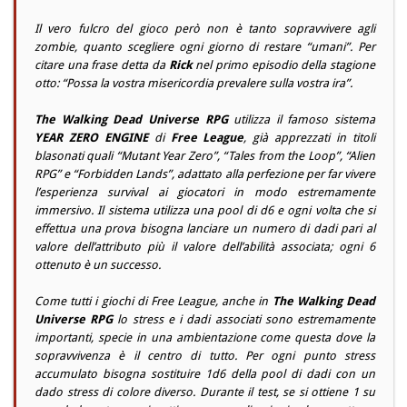
Il vero fulcro del gioco però non è tanto sopravvivere agli
zombie, quanto scegliere ogni giorno di restare “umani”. Per
citare una frase detta da
Rick
nel primo episodio della stagione
otto: “Possa la vostra misericordia prevalere sulla vostra ira”.
The Walking Dead Universe RPG
utilizza il famoso sistema
YEAR ZERO ENGINE
di
Free League
, già apprezzati in titoli
blasonati quali “Mutant Year Zero”, “Tales from the Loop”, “Alien
RPG” e “Forbidden Lands”, adattato alla perfezione per far vivere
l’esperienza survival ai giocatori in modo estremamente
immersivo. Il sistema utilizza una pool di d6 e ogni volta che si
effettua una prova bisogna lanciare un numero di dadi pari al
valore dell’attributo più il valore dell’abilità associata; ogni 6
ottenuto è un successo.
Come tutti i giochi di Free League, anche in
The Walking Dead
Universe RPG
lo stress e i dadi associati sono estremamente
importanti, specie in una ambientazione come questa dove la
sopravvivenza è il centro di tutto. Per ogni punto stress
accumulato bisogna sostituire 1d6 della pool di dadi con un
dado stress di colore diverso. Durante il test, se si ottiene 1 su