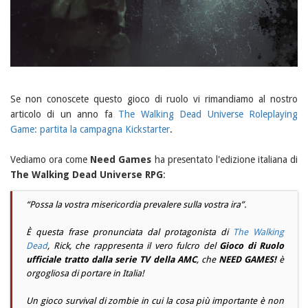
Se non conoscete questo gioco di ruolo vi rimandiamo al nostro
articolo di un anno fa
The Walking Dead Universe Roleplaying
Game: partita la campagna Kickstarter
.
Vediamo ora come
Need Games
ha presentato l'edizione italiana di
The Walking Dead Universe RPG
:
“Possa la vostra misericordia prevalere sulla vostra ira”.
È questa frase pronunciata dal protagonista di
The Walking
Dead
,
Rick
, che rappresenta il vero fulcro del
Gioco di Ruolo
ufficiale tratto dalla serie TV della AMC
, che
NEED GAMES!
è
orgogliosa di portare in Italia!
Un gioco survival di zombie in cui la cosa più importante è non