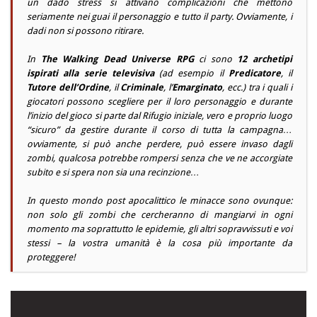
un dado stress si attivano complicazioni che mettono
seriamente nei guai il personaggio e tutto il party. Ovviamente, i
dadi non si possono ritirare.
In
The Walking Dead Universe RPG
ci sono
12 archetipi
ispirati alla serie televisiva
(ad esempio il
Predicatore
, il
Tutore dell’Ordine
, il
Criminale
, l’
Emarginato
, ecc.) tra i quali i
giocatori possono scegliere per il loro personaggio e durante
l’inizio del gioco si parte dal Rifugio iniziale, vero e proprio luogo
“sicuro” da gestire durante il corso di tutta la campagna…
ovviamente, si può anche perdere, può essere invaso dagli
zombi, qualcosa potrebbe rompersi senza che ve ne accorgiate
subito e si spera non sia una recinzione…
In questo mondo post apocalittico le minacce sono ovunque:
non solo gli zombi che cercheranno di mangiarvi in ogni
momento ma soprattutto le epidemie, gli altri sopravvissuti e voi
stessi – la vostra umanità è la cosa più importante da
proteggere!