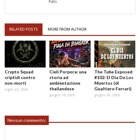
Fulci.
RELATED POSTS
MORE FROM AUTHOR
Crypto Squad
Cieli Porpora: una
The Tube Exposed
criptidi contro
storia ad
#102: El Dia De Los
non-morti
ambientazione
Muertos (di
thailandese
Gualtiero Ferrari)
luglio 22, 2026
giugno 10, 2026
giugno 03, 2026
Nessun commento: