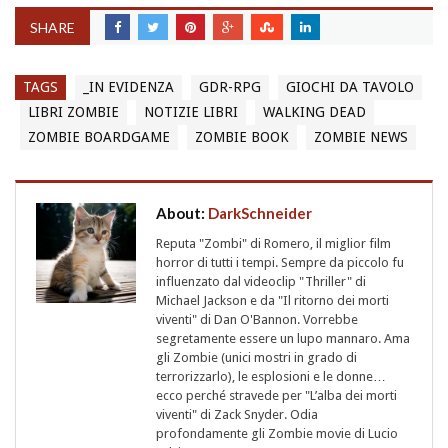
SHARE
TAGS
_IN EVIDENZA
GDR-RPG
GIOCHI DA TAVOLO
LIBRI ZOMBIE
NOTIZIE LIBRI
WALKING DEAD
ZOMBIE BOARDGAME
ZOMBIE BOOK
ZOMBIE NEWS
About:
DarkSchneider
Reputa "Zombi" di Romero, il miglior film
horror di tutti i tempi. Sempre da piccolo fu
influenzato dal videoclip "Thriller" di
Michael Jackson e da "Il ritorno dei morti
viventi" di Dan O'Bannon. Vorrebbe
segretamente essere un lupo mannaro. Ama
gli Zombie (unici mostri in grado di
terrorizzarlo), le esplosioni e le donne…
ecco perché stravede per "L’alba dei morti
viventi" di Zack Snyder. Odia
profondamente gli Zombie movie di Lucio