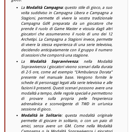
La
Modalità Campagna
: questo stile di gioco, a suo
volta suddiviso in Campagna Libera e Campagna a
Stagioni, permette di vivere la vostra tradizionale
Campagna GdR preparata da un giocatore che
prende il ruolo di Game Master e vissuta dagli altri
giocatori che assumeranno il ruolo di uno dei 12
Archetipi. La Campagna a Stagioni invece, permette
di vivere la stessa esperienza di una serie televisiva,
decidendo anticipatamente con il gruppo il numero
di sessioni che comporrà una stagione.
La
Modalità Sopravvivenza
: nella Modalità
Sopravvivenza i giocatori vivono scenari dalla durata
di 2-5 ore, come ad esempio “L’Ambulanza Dorata”
presente nel manuale base. Vengono fornite le
schede di personaggi legati alla serie televisiva e alle
fazioni li presenti. Questi scenari possono avere una
modalità a tempo, delle regole speciali e permettono
di provare sulla propria pelle l’esperienza
adrenalinica e sconvolgente di TWD in un’unica
sessione di gioco.
Modalità in Solitario
: questa modalità originale
permette di giocare in solitario, o con un paio di
amici, senza avere un GM. Come nella Modalità
Campagna o la Modalità Sopravvivenza i giocatori