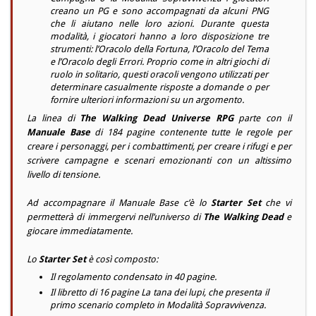
creano un PG e sono accompagnati da alcuni PNG
che li aiutano nelle loro azioni. Durante questa
modalità, i giocatori hanno a loro disposizione tre
strumenti: l’Oracolo della Fortuna, l’Oracolo del Tema
e l’Oracolo degli Errori. Proprio come in altri giochi di
ruolo in solitario, questi oracoli vengono utilizzati per
determinare casualmente risposte a domande o per
fornire ulteriori informazioni su un argomento.
La linea di
The Walking Dead Universe RPG
parte con il
Manuale Base
di 184 pagine contenente tutte le regole per
creare i personaggi, per i combattimenti, per creare i rifugi e per
scrivere campagne e scenari emozionanti con un altissimo
livello di tensione.
Ad accompagnare il Manuale Base c’è lo
Starter Set
che vi
permetterà di immergervi nell’universo di
The Walking Dead
e
giocare immediatamente.
Lo
Starter Set
è così composto:
Il regolamento condensato in 40 pagine.
Il libretto di 16 pagine La tana dei lupi, che presenta il
primo scenario completo in Modalità Sopravvivenza.