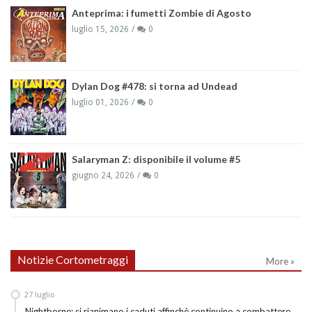
Anteprima: i fumetti Zombie di Agosto
luglio 15, 2026
0
Dylan Dog #478: si torna ad Undead
luglio 01, 2026
0
Salaryman Z: disponibile il volume #5
giugno 24, 2026
0
Notizie Cortometraggi
More »
27
luglio
Nightborne: si rianimano i caduti affinchè continuino a combattere