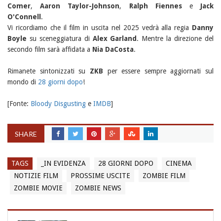
Comer
,
Aaron Taylor-Johnson
,
Ralph Fiennes
e
Jack
O'Connell
.
Vi ricordiamo che il film in uscita nel 2025 vedrà alla regia
Danny
Boyle
su sceneggiatura di
Alex Garland
. Mentre la direzione del
secondo film sarà affidata a
Nia DaCosta
.
Rimanete sintonizzati su
ZKB
per essere sempre aggiornati sul
mondo di
28 giorni dopo
!
[Fonte:
Bloody Disgusting
e
IMDB
]
SHARE
TAGS
_IN EVIDENZA
28 GIORNI DOPO
CINEMA
NOTIZIE FILM
PROSSIME USCITE
ZOMBIE FILM
ZOMBIE MOVIE
ZOMBIE NEWS