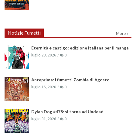
Notizie Fumetti
More »
Eternità e castigo: edizione italiana per il manga
luglio 29, 2026
0
Anteprima: i fumetti Zombie di Agosto
luglio 15, 2026
0
Dylan Dog #478: si torna ad Undead
luglio 01, 2026
0