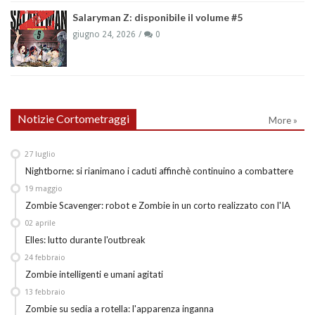
Salaryman Z: disponibile il volume #5
giugno 24, 2026
0
Notizie Cortometraggi
More »
27
luglio
Nightborne: si rianimano i caduti affinchè continuino a combattere
19
maggio
Zombie Scavenger: robot e Zombie in un corto realizzato con l'IA
02
aprile
Elles: lutto durante l'outbreak
24
febbraio
Zombie intelligenti e umani agitati
13
febbraio
Zombie su sedia a rotella: l'apparenza inganna