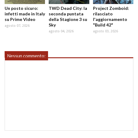
Un posto sicuro:
TWD Dead City: la
Project Zomboid:
infetti made in Italy
seconda puntata
rilasciato
su Prime Video
della Stagione 3 su
l'aggiornamento
Sky
"Build 42"
agosto 07, 2026
agosto 04, 2026
agosto 03, 2026
Nessun commento: