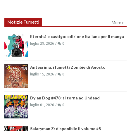
Notizie Fumetti
More »
Eternità e castigo: edizione italiana per il manga
luglio 29, 2026
0
Anteprima: i fumetti Zombie di Agosto
luglio 15, 2026
0
Dylan Dog #478: si torna ad Undead
luglio 01, 2026
0
Salaryman Z: disponibile il volume #5