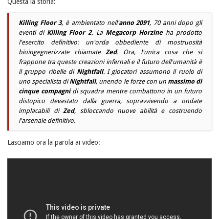
Questa la storia:
Killing Floor 3
, è ambientato nell'
anno 2091
, 70 anni dopo gli
eventi di
Killing Floor 2
. La
Megacorp Horzine
ha prodotto
l'esercito definitivo: un'orda obbediente di mostruosità
bioingegnerizzate chiamate
Zed
. Ora, l'unica cosa che si
frappone tra queste creazioni infernali e il futuro dell'umanità è
il gruppo ribelle di
Nightfall
. I giocatori assumono il ruolo di
uno specialista di
Nightfall
, unendo le forze con un
massimo di
cinque compagni
di squadra mentre combattono in un futuro
distopico devastato dalla guerra, sopravvivendo a ondate
implacabili di
Zed
, sbloccando nuove abilità e costruendo
l'arsenale definitivo.
Lasciamo ora la parola ai video: