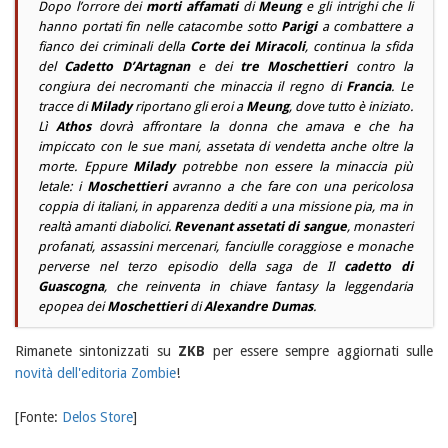
Dopo l’orrore dei
morti affamati
di
Meung
e gli intrighi che li
hanno portati fin nelle catacombe sotto
Parigi
a combattere a
fianco dei criminali della
Corte dei Miracoli
, continua la sfida
del
Cadetto D’Artagnan
e dei
tre Moschettieri
contro la
congiura dei necromanti che minaccia il regno di
Francia
. Le
tracce di
Milady
riportano gli eroi a
Meung
, dove tutto è iniziato.
Lì
Athos
dovrà affrontare la donna che amava e che ha
impiccato con le sue mani, assetata di vendetta anche oltre la
morte. Eppure
Milady
potrebbe non essere la minaccia più
letale: i
Moschettieri
avranno a che fare con una pericolosa
coppia di italiani, in apparenza dediti a una missione pia, ma in
realtà amanti diabolici.
Revenant assetati di sangue
, monasteri
profanati, assassini mercenari, fanciulle coraggiose e monache
perverse nel terzo episodio della saga de Il
cadetto di
Guascogna
, che reinventa in chiave fantasy la leggendaria
epopea dei
Moschettieri
di
Alexandre Dumas
.
Rimanete sintonizzati su
ZKB
per essere sempre aggiornati sulle
novità dell'editoria Zombie
!
[Fonte:
Delos Store
]