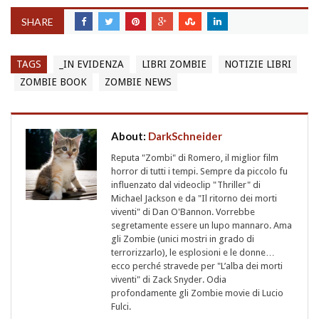
SHARE
TAGS
_IN EVIDENZA
LIBRI ZOMBIE
NOTIZIE LIBRI
ZOMBIE BOOK
ZOMBIE NEWS
About:
DarkSchneider
Reputa "Zombi" di Romero, il miglior film
horror di tutti i tempi. Sempre da piccolo fu
influenzato dal videoclip "Thriller" di
Michael Jackson e da "Il ritorno dei morti
viventi" di Dan O'Bannon. Vorrebbe
segretamente essere un lupo mannaro. Ama
gli Zombie (unici mostri in grado di
terrorizzarlo), le esplosioni e le donne…
ecco perché stravede per "L’alba dei morti
viventi" di Zack Snyder. Odia
profondamente gli Zombie movie di Lucio
Fulci.