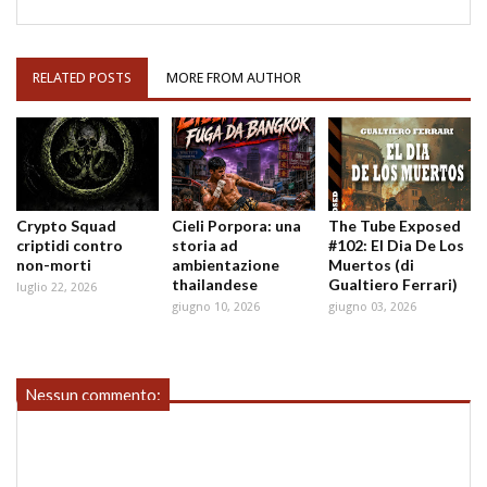
RELATED POSTS
MORE FROM AUTHOR
Crypto Squad
Cieli Porpora: una
The Tube Exposed
criptidi contro
storia ad
#102: El Dia De Los
non-morti
ambientazione
Muertos (di
thailandese
Gualtiero Ferrari)
luglio 22, 2026
giugno 10, 2026
giugno 03, 2026
Nessun commento: