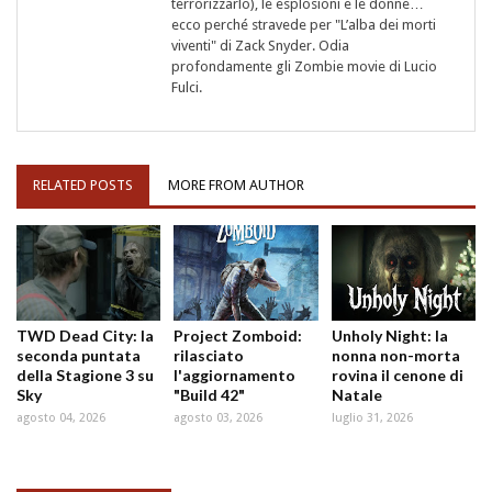
terrorizzarlo), le esplosioni e le donne…
ecco perché stravede per "L’alba dei morti
viventi" di Zack Snyder. Odia
profondamente gli Zombie movie di Lucio
Fulci.
RELATED POSTS
MORE FROM AUTHOR
TWD Dead City: la
Project Zomboid:
Unholy Night: la
seconda puntata
rilasciato
nonna non-morta
della Stagione 3 su
l'aggiornamento
rovina il cenone di
Sky
"Build 42"
Natale
agosto 04, 2026
agosto 03, 2026
luglio 31, 2026