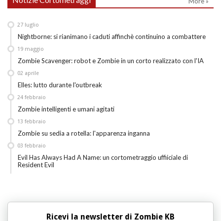
More »
27
luglio
Nightborne: si rianimano i caduti affinchè continuino a combattere
19
maggio
Zombie Scavenger: robot e Zombie in un corto realizzato con l'IA
02
aprile
Elles: lutto durante l'outbreak
24
febbraio
Zombie intelligenti e umani agitati
13
febbraio
Zombie su sedia a rotella: l'apparenza inganna
03
febbraio
Evil Has Always Had A Name: un cortometraggio uffiiciale di
Resident Evil
Ricevi la newsletter di Zombie KB