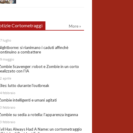
tizie Cortometraggi
More »
27
luglio
Nightborne: si rianimano i caduti affinchè
continuino a combattere
19
maggio
Zombie Scavenger: robot e Zombie in un corto
realizzato con l'IA
02
aprile
Elles: lutto durante l'outbreak
24
febbraio
Zombie intelligenti e umani agitati
13
febbraio
Zombie su sedia a rotella: l'apparenza inganna
03
febbraio
Evil Has Always Had A Name: un cortometraggio