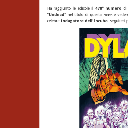
Ha raggiunto le edicole il
478° numero
d
"
Undead
" nel titolo di questa
news
e vede
celebre
Indagatore dell'Incubo
, seguiteci