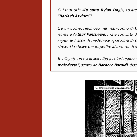
Chi mai urla «
Io sono Dylan Dog!
», costr
“
Harlech Asylum
”?
C’è un uomo, rinchiuso nel manicomio di
H
nome è
Arthur Fanshawe
, ma è convinto 
segue le tracce di misteriose sparizioni di 
rivelerà la chiave per impedire al mondo di pr
In allegato un esclusivo albo a colori realiz
maledetto
", scritto da
Barbara Baraldi
, dis