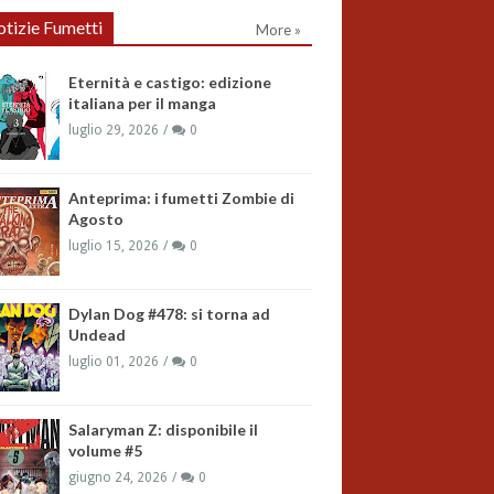
tizie Fumetti
More »
Eternità e castigo: edizione
italiana per il manga
luglio 29, 2026
0
Anteprima: i fumetti Zombie di
Agosto
luglio 15, 2026
0
Dylan Dog #478: si torna ad
Undead
luglio 01, 2026
0
Salaryman Z: disponibile il
volume #5
giugno 24, 2026
0