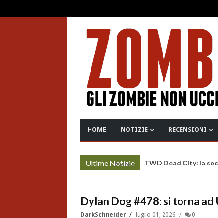
HOME
NOTIZIE
RECENSIONI
Ultime Notizie
TWD Dead City: la sec
More »
Dylan Dog #478: si torna ad
DarkSchneider
luglio 01, 2026
0