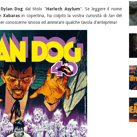
i
Dylan Dog
dal titolo "
Harlech Asylum
". Se leggere il nome
re
Xabaras
in copertina, ha colpito la vostra curiosità di
fan
del
 per conoscerne sinossi ed ammirare qualche tavola d'anteprima!