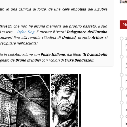
etto in una camicia di forza, da una cella imbottita del lugubre
No
arlech
, che non ha alcuna memoria del proprio passato. Il suo
di essere…
Dylan Dog
. E mentre il “vero”
Indagatore dell’Incubo
cadaveri fino alla remota cittadina di
Undead
, proprio
Arthur
si
ecipitare nell’oscurità!
zato in collaborazione con
Poste Italiane
, dal titolo "
Il francobollo
egnato da
Bruno Brindisi
con i colori di
Erika Bendazzoli
.