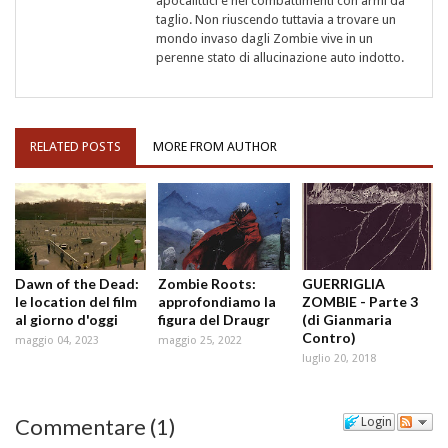
apocalittici e nei combattimenti con armi da
taglio. Non riuscendo tuttavia a trovare un
mondo invaso dagli Zombie vive in un
perenne stato di allucinazione auto indotto.
RELATED POSTS
MORE FROM AUTHOR
Dawn of the Dead:
Zombie Roots:
GUERRIGLIA
le location del film
approfondiamo la
ZOMBIE - Parte 3
al giorno d'oggi
figura del Draugr
(di Gianmaria
Contro)
maggio 04, 2023
maggio 25, 2022
luglio 20, 2018
Commentare
(
1
)
Login