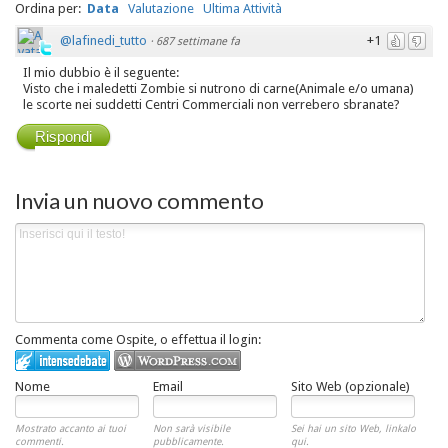
Ordina per:
Data
Valutazione
Ultima Attività
@lafinedi_tutto
+1
·
687 settimane fa
Il mio dubbio è il seguente:
Visto che i maledetti Zombie si nutrono di carne(Animale e/o umana)
le scorte nei suddetti Centri Commerciali non verrebero sbranate?
Rispondi
Invia un nuovo commento
Commenta come Ospite, o effettua il login:
Nome
Email
Sito Web (opzionale)
Mostrato accanto ai tuoi
Non sarà visibile
Sei hai un sito Web, linkalo
commenti.
pubblicamente.
qui.