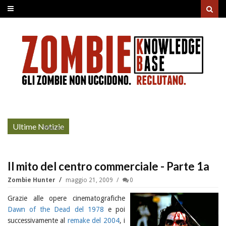
Ultime Notizie
Project Zomboid: rilasciato
More »
l'aggiornamento "Build 42"
Il mito del centro commerciale - Parte 1a
Zombie Hunter
maggio 21, 2009
0
Grazie alle opere cinematografiche
Dawn of the Dead del 1978
e poi
successivamente al
remake del 2004
, i