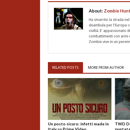
About:
Zombie Hun
Ha smarrito la strada ne
deambula per l'Europa ce
civiltà. E' appassionato d
combattimenti con armi d
Zombie vive in un perenne
RELATED POSTS
MORE FROM AUTHOR
Un posto sicuro: infetti made in
TWD Dea
Italy su Prime Video
puntata