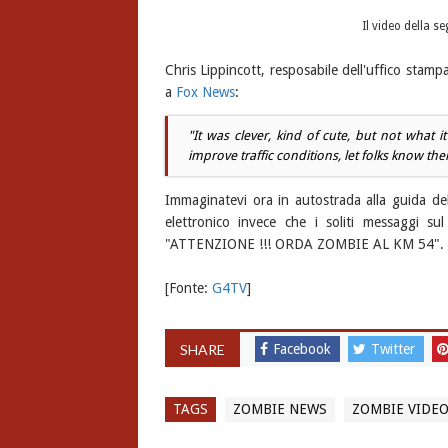
Il video della 
Chris Lippincott, resposabile dell'uffico stampa
a
Fox News
:
"It was clever, kind of cute, but not what 
improve traffic conditions, let folks know ther
Immaginatevi ora in autostrada alla guida de
elettronico invece che i soliti messaggi su
"ATTENZIONE !!! ORDA ZOMBIE AL KM 54". V
[Fonte:
G4TV
]
SHARE
Facebook
Twitter
TAGS
ZOMBIE NEWS
ZOMBIE VIDE