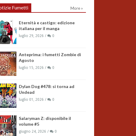
tizie Fumetti
More »
Eternità e castigo: edizione
italiana per il manga
luglio 29, 2026
0
Anteprima: i fumetti Zombie di
Agosto
luglio 15, 2026
0
Dylan Dog #478: si torna ad
Undead
luglio 01, 2026
0
Salaryman Z: disponibile il
volume #5
giugno 24, 2026
0