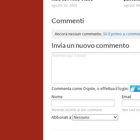
agosto 07, 2026
agosto 04
Commenti
Ancora nessun commento.
Sii il primo a comme
Invia un nuovo commento
Commenta come Ospite, o effettua il login:
Nome
Email
Mostrato accanto ai tuoi commenti.
Non sarà vis
Abbonati a