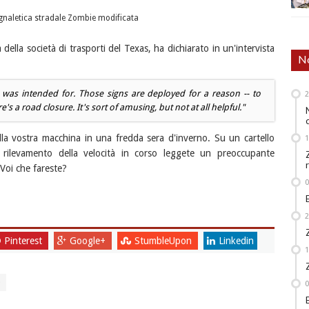
segnaletica stradale Zombie modificata
 della società di trasporti del Texas, ha dichiarato in un'intervista
No
it was intended for. Those signs are deployed for a reason -- to
e's a road closure. It's sort of amusing, but not at all helpful."
lla vostra macchina in una fredda sera d'inverno. Su un cartello
l rilevamento della velocità in corso leggete un preoccupante
oi che fareste?
Pinterest
Google+
StumbleUpon
Linkedin
O