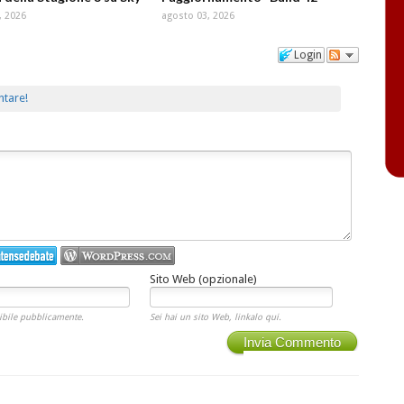
, 2026
agosto 03, 2026
Login
ntare!
Sito Web (opzionale)
ibile pubblicamente.
Sei hai un sito Web, linkalo qui.
Invia Commento