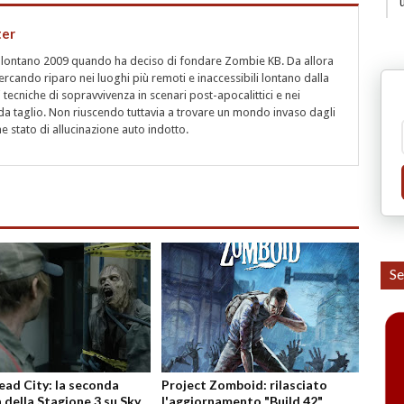
ter
l lontano 2009 quando ha deciso di fondare Zombie KB. Da allora
rcando riparo nei luoghi più remoti e inaccessibili lontano dalla
i tecniche di sopravvivenza in scenari post-apocalittici e nei
a taglio. Non riuscendo tuttavia a trovare un mondo invaso dagli
 stato di allucinazione auto indotto.
Se
d City: la seconda
Project Zomboid: rilasciato
 della Stagione 3 su Sky
l'aggiornamento "Build 42"