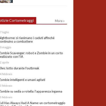
tizie Cortometraggi
More »
27
luglio
Nightborne: si rianimano i caduti affinchè
continuino a combattere
19
maggio
Zombie Scavenger: robot e Zombie in un corto
realizzato con l'IA
02
aprile
Elles: lutto durante l'outbreak
24
febbraio
Zombie intelligenti e umani agitati
13
febbraio
Zombie su sedia a rotella: l'apparenza inganna
03
febbraio
Evil Has Always Had A Name: un cortometraggio