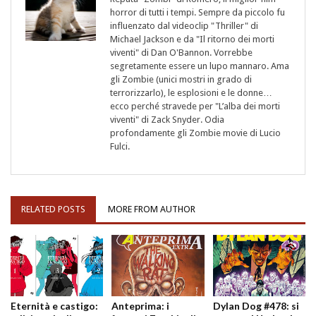
horror di tutti i tempi. Sempre da piccolo fu
influenzato dal videoclip "Thriller" di
Michael Jackson e da "Il ritorno dei morti
viventi" di Dan O'Bannon. Vorrebbe
segretamente essere un lupo mannaro. Ama
gli Zombie (unici mostri in grado di
terrorizzarlo), le esplosioni e le donne…
ecco perché stravede per "L’alba dei morti
viventi" di Zack Snyder. Odia
profondamente gli Zombie movie di Lucio
Fulci.
RELATED POSTS
MORE FROM AUTHOR
Eternità e castigo:
Anteprima: i
Dylan Dog #478: si