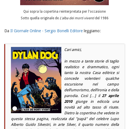
Qui sopra la copertina reinterpretata per l'occasione
Sotto quella originale de
L'alba dei morti viventi
del 1986
Da
Il Giornale Online - Sergio Bonelli Editore
leggiamo:
Cari amici,
in mezzo a tante storie di taglio
realistico e drammatico, ogni
tanto la nostra Casa editrice si
concede volentieri qualche
escursione nel campo
dell’umorismo, dell’ironia e della
parodia. Così […] il
27 aprile
2010
giunge in edicola una
novità ad alto tasso di risate.
Dietro la copertina che vedete in
questa stessa pagina, realizzata dal "papà" del celebre Lupo
Alberto Guido Silvestri, in arte Silver, il quarto numero della