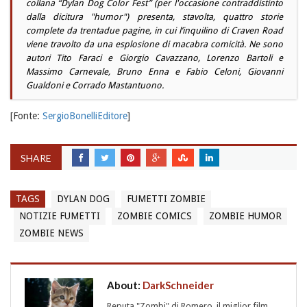
collana “Dylan Dog Color Fest” (per l'occasione contraddistinto
dalla dicitura "humor") presenta, stavolta, quattro storie
complete da trentadue pagine, in cui l’inquilino di Craven Road
viene travolto da una esplosione di macabra comicità. Ne sono
autori Tito Faraci e Giorgio Cavazzano, Lorenzo Bartoli e
Massimo Carnevale, Bruno Enna e Fabio Celoni, Giovanni
Gualdoni e Corrado Mastantuono.
[Fonte:
SergioBonelliEditore
]
SHARE
TAGS
DYLAN DOG
FUMETTI ZOMBIE
NOTIZIE FUMETTI
ZOMBIE COMICS
ZOMBIE HUMOR
ZOMBIE NEWS
About:
DarkSchneider
Reputa "Zombi" di Romero, il miglior film