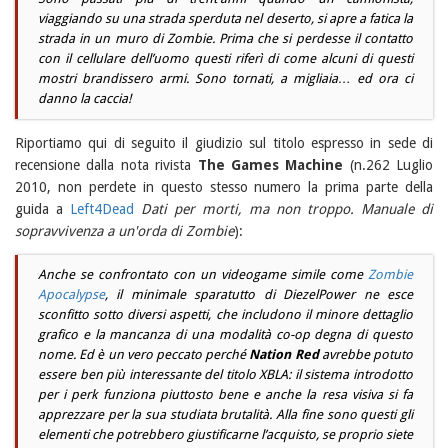
viaggiando su una strada sperduta nel deserto, si apre a fatica la
strada in un muro di Zombie. Prima che si perdesse il contatto
con il cellulare dell’uomo questi riferì di come alcuni di questi
mostri brandissero armi. Sono tornati, a migliaia… ed ora ci
danno la caccia!
Riportiamo qui di seguito il giudizio sul titolo espresso in sede di
recensione dalla nota rivista
The Games Machine
(n.262 Luglio
2010, non perdete in questo stesso numero la prima parte della
guida a
Left4Dead
Dati per morti, ma non troppo. Manuale di
sopravvivenza a un'orda di Zombie
):
Anche se confrontato con un videogame simile come
Zombie
Apocalypse
, il minimale sparatutto di DiezelPower ne esce
sconfitto sotto diversi aspetti, che includono il minore dettaglio
grafico e la mancanza di una modalità co-op degna di questo
nome. Ed è un vero peccato perché
Nation Red
avrebbe potuto
essere ben più interessante del titolo XBLA: il sistema introdotto
per i perk funziona piuttosto bene e anche la resa visiva si fa
apprezzare per la sua studiata brutalità. Alla fine sono questi gli
elementi che potrebbero giustificarne l’acquisto, se proprio siete