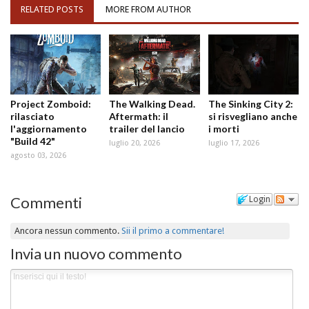
RELATED POSTS
MORE FROM AUTHOR
Project Zomboid:
The Walking Dead.
The Sinking City 2:
rilasciato
Aftermath: il
si risvegliano anche
l'aggiornamento
trailer del lancio
i morti
"Build 42"
luglio 20, 2026
luglio 17, 2026
agosto 03, 2026
Commenti
Login
Ancora nessun commento.
Sii il primo a commentare!
Invia un nuovo commento