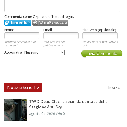
Commenta come Ospite, o effettua il login:
Nome
Email
Sito Web (opzionale)
Mostrato accanto ai tuoi
Non sarà visibile
Sei hai un sito Web, linkalo
commenti.
pubblicamente.
qui.
Abbonati a
Invia Commento
Notizie Serie TV
More »
TWD Dead City: la seconda puntata della
Stagione 3 su Sky
agosto 04, 2026
0