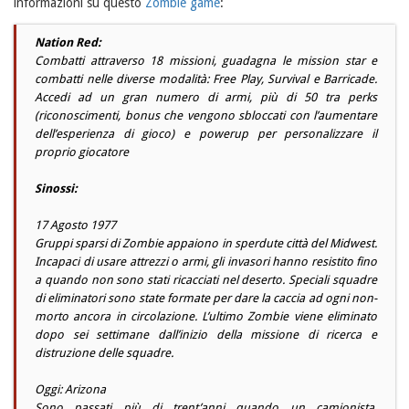
informazioni su questo
Zombie game
:
Nation Red:
Combatti attraverso 18 missioni, guadagna le
mission star
e
combatti nelle diverse modalità:
Free Play
,
Survival
e
Barricade
.
Accedi ad un gran numero di armi, più di 50 tra
perks
(riconoscimenti, bonus che vengono sbloccati con l’aumentare
dell’esperienza di gioco) e
powerup
per personalizzare il
proprio giocatore
Sinossi:
17 Agosto 1977
Gruppi sparsi di Zombie appaiono in sperdute città del Midwest.
Incapaci di usare attrezzi o armi, gli invasori hanno resistito fino
a quando non sono stati ricacciati nel deserto. Speciali squadre
di eliminatori sono state formate per dare la caccia ad ogni non-
morto ancora in circolazione. L’ultimo Zombie viene eliminato
dopo sei settimane dall’inizio della missione di ricerca e
distruzione delle squadre.
Oggi: Arizona
Sono passati più di trent’anni quando un camionista,