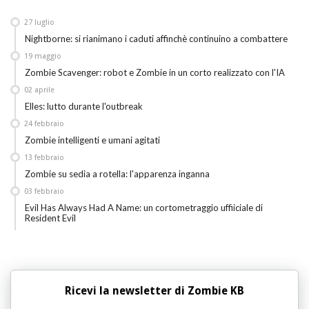
27
luglio
Nightborne: si rianimano i caduti affinchè continuino a combattere
19
maggio
Zombie Scavenger: robot e Zombie in un corto realizzato con l'IA
02
aprile
Elles: lutto durante l'outbreak
24
febbraio
Zombie intelligenti e umani agitati
13
febbraio
Zombie su sedia a rotella: l'apparenza inganna
03
febbraio
Evil Has Always Had A Name: un cortometraggio uffiiciale di
Resident Evil
Ricevi la newsletter di Zombie KB