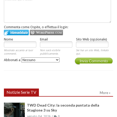
Commenta come Ospite, o effettua il login:
Nome
Email
Sito Web (opzionale)
Mostrato accanto ai tuoi
Non sarà visibile
Sei hai un sito Web, linkalo
commenti.
pubblicamente.
qui.
Abbonati a
Invia Commento
Notizie Serie TV
More »
TWD Dead City: la seconda puntata della
Stagione 3 su Sky
agosto 04, 2026
0