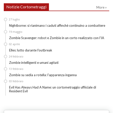
Notizie Cortometraggi
More »
27
luglio
Nightborne: si rianimano i caduti affinchè continuino a combattere
19
maggio
Zombie Scavenger: robot e Zombie in un corto realizzato con l'IA
02
aprile
Elles: lutto durante l'outbreak
24
febbraio
Zombie intelligenti e umani agitati
13
febbraio
Zombie su sedia a rotella: l'apparenza inganna
03
febbraio
Evil Has Always Had A Name: un cortometraggio uffiiciale di
Resident Evil