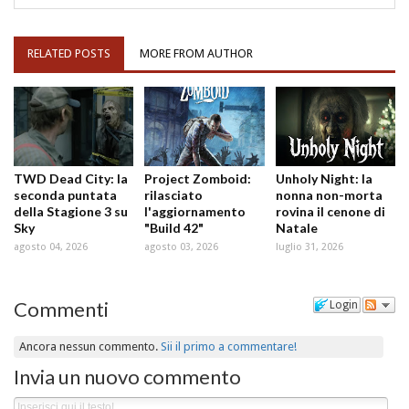
RELATED POSTS
MORE FROM AUTHOR
TWD Dead City: la
Project Zomboid:
Unholy Night: la
seconda puntata
rilasciato
nonna non-morta
della Stagione 3 su
l'aggiornamento
rovina il cenone di
Sky
"Build 42"
Natale
agosto 04, 2026
agosto 03, 2026
luglio 31, 2026
Commenti
Login
Ancora nessun commento.
Sii il primo a commentare!
Invia un nuovo commento