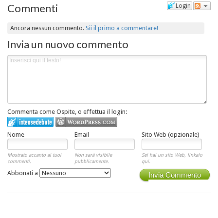
Commenti
Login
Ancora nessun commento.
Sii il primo a commentare!
Invia un nuovo commento
Commenta come Ospite, o effettua il login:
Nome
Email
Sito Web (opzionale)
Mostrato accanto ai tuoi
Non sarà visibile
Sei hai un sito Web, linkalo
commenti.
pubblicamente.
qui.
Abbonati a
Invia Commento