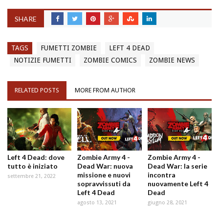
SHARE
TAGS
FUMETTI ZOMBIE
LEFT 4 DEAD
NOTIZIE FUMETTI
ZOMBIE COMICS
ZOMBIE NEWS
RELATED POSTS
MORE FROM AUTHOR
Left 4 Dead: dove
Zombie Army 4 -
Zombie Army 4 -
tutto è iniziato
Dead War: nuova
Dead War: la serie
missione e nuovi
incontra
settembre 21, 2022
sopravvissuti da
nuovamente Left 4
Left 4 Dead
Dead
agosto 13, 2021
giugno 28, 2021