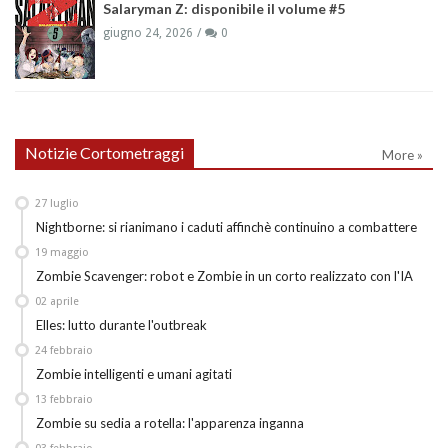
Salaryman Z: disponibile il volume #5
giugno 24, 2026
0
Notizie Cortometraggi
More »
27
luglio
Nightborne: si rianimano i caduti affinchè continuino a combattere
19
maggio
Zombie Scavenger: robot e Zombie in un corto realizzato con l'IA
02
aprile
Elles: lutto durante l'outbreak
24
febbraio
Zombie intelligenti e umani agitati
13
febbraio
Zombie su sedia a rotella: l'apparenza inganna