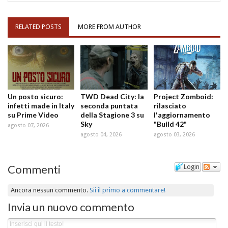
RELATED POSTS
MORE FROM AUTHOR
Un posto sicuro:
TWD Dead City: la
Project Zomboid:
infetti made in Italy
seconda puntata
rilasciato
su Prime Video
della Stagione 3 su
l'aggiornamento
Sky
"Build 42"
agosto 07, 2026
agosto 04, 2026
agosto 03, 2026
Commenti
Login
Ancora nessun commento.
Sii il primo a commentare!
Invia un nuovo commento