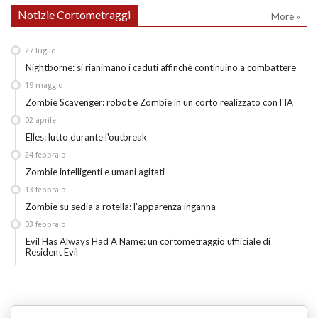
Notizie Cortometraggi
More »
27
luglio
Nightborne: si rianimano i caduti affinchè continuino a combattere
19
maggio
Zombie Scavenger: robot e Zombie in un corto realizzato con l'IA
02
aprile
Elles: lutto durante l'outbreak
24
febbraio
Zombie intelligenti e umani agitati
13
febbraio
Zombie su sedia a rotella: l'apparenza inganna
03
febbraio
Evil Has Always Had A Name: un cortometraggio uffiiciale di
Resident Evil