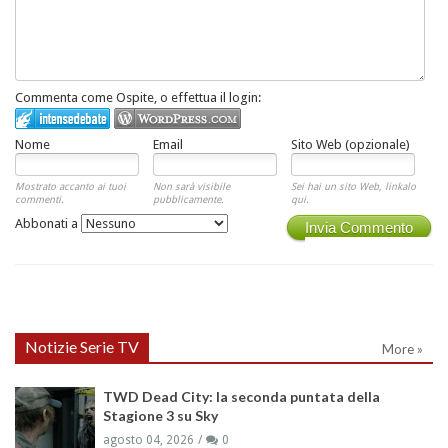
Commenta come Ospite, o effettua il login:
Nome
Email
Sito Web (opzionale)
Mostrato accanto ai tuoi
Non sarà visibile
Sei hai un sito Web, linkalo
commenti.
pubblicamente.
qui.
Abbonati a
Invia Commento
Notizie Serie TV
More »
TWD Dead City: la seconda puntata della
Stagione 3 su Sky
agosto 04, 2026
0