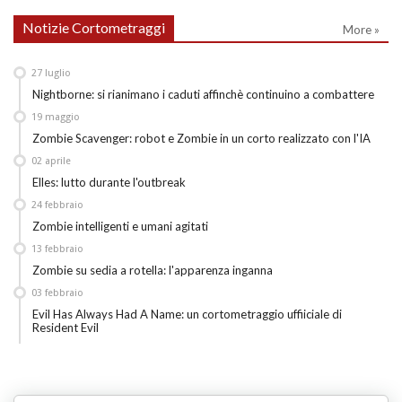
Notizie Cortometraggi
More »
27
luglio
Nightborne: si rianimano i caduti affinchè continuino a combattere
19
maggio
Zombie Scavenger: robot e Zombie in un corto realizzato con l'IA
02
aprile
Elles: lutto durante l'outbreak
24
febbraio
Zombie intelligenti e umani agitati
13
febbraio
Zombie su sedia a rotella: l'apparenza inganna
03
febbraio
Evil Has Always Had A Name: un cortometraggio uffiiciale di
Resident Evil