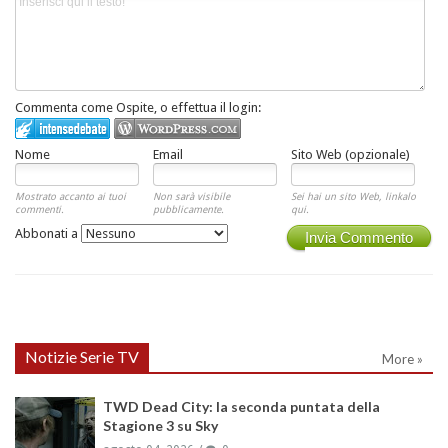
Commenta come Ospite, o effettua il login:
Nome
Email
Sito Web (opzionale)
Mostrato accanto ai tuoi
Non sarà visibile
Sei hai un sito Web, linkalo
commenti.
pubblicamente.
qui.
Abbonati a
Invia Commento
Notizie Serie TV
More »
TWD Dead City: la seconda puntata della
Stagione 3 su Sky