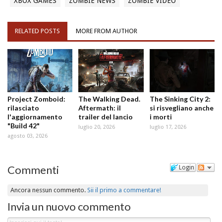
XBOX GAMES
ZOMBIE NEWS
ZOMBIE VIDEO
RELATED POSTS
MORE FROM AUTHOR
Project Zomboid:
The Walking Dead.
The Sinking City 2:
rilasciato
Aftermath: il
si risvegliano anche
l'aggiornamento
trailer del lancio
i morti
"Build 42"
luglio 20, 2026
luglio 17, 2026
agosto 03, 2026
Commenti
Login
Ancora nessun commento.
Sii il primo a commentare!
Invia un nuovo commento