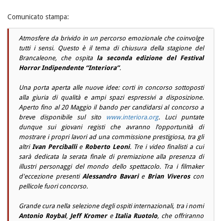
Comunicato stampa:
Atmosfere da brivido in un percorso emozionale che coinvolge
tutti i sensi. Questo è il tema di chiusura della stagione del
Brancaleone, che ospita
la seconda edizione del Festival
Horror Indipendente “Interiora”
.
Una porta aperta alle nuove idee: corti in concorso sottoposti
alla giuria di qualità e ampi spazi espressivi a disposizione.
Aperto fino al 20 Maggio il bando per candidarsi al concorso a
breve disponibile sul sito
www.interiora.org
. Luci puntate
dunque sui giovani registi che avranno l’opportunità di
mostrare i propri lavori ad una commissione prestigiosa, tra gli
altri
Ivan Perciballi
e
Roberto Leoni
. Tre i video finalisti a cui
sarà dedicata la serata finale di premiazione alla presenza di
illustri personaggi del mondo dello spettacolo. Tra i filmaker
d'eccezione presenti
Alessandro Bavari
e
Brian Viveros
con
pellicole fuori concorso.
Grande cura nella selezione degli ospiti internazionali, tra i nomi
Antonio Roybal
,
Jeff Kromer
e
Italia Ruotolo
, che offriranno