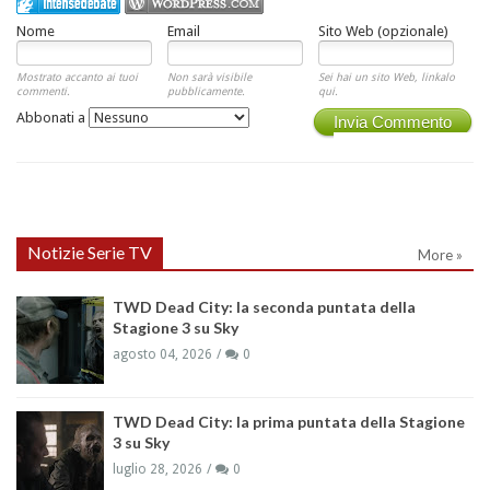
Nome
Email
Sito Web (opzionale)
Mostrato accanto ai tuoi
Non sarà visibile
Sei hai un sito Web, linkalo
commenti.
pubblicamente.
qui.
Abbonati a
Invia Commento
Notizie Serie TV
More »
TWD Dead City: la seconda puntata della
Stagione 3 su Sky
agosto 04, 2026
0
TWD Dead City: la prima puntata della Stagione
3 su Sky
luglio 28, 2026
0