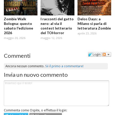
Zombie Walk
I racconti del gatto
Delos Days: a
Bologna: questo
nero: al via il
Milano si parla di
sabato l'edizione
contest letterario
letteratura Zombie
2026
del TOHorror
aprile 23, 2026
maggio 20, 2026
maggio 12, 2026
Commenti
Login
Ancora nessun commento.
Sii il primo a commentare!
Invia un nuovo commento
Commenta come Ospite, o effettua il login: