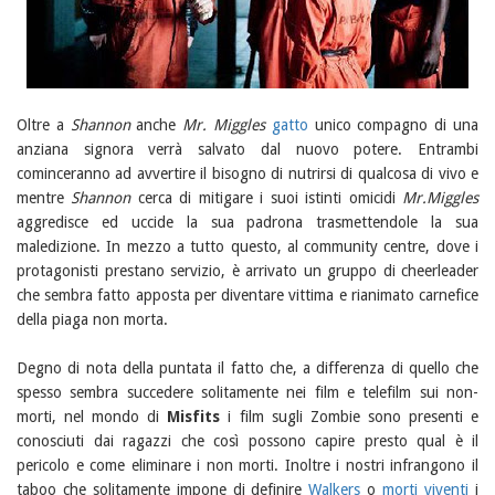
Oltre a
Shannon
anche
Mr. Miggles
gatto
unico compagno di una
anziana signora verrà salvato dal nuovo potere. Entrambi
cominceranno ad avvertire il bisogno di nutrirsi di qualcosa di vivo e
mentre
Shannon
cerca di mitigare i suoi istinti omicidi
Mr.Miggles
aggredisce ed uccide la sua padrona trasmettendole la sua
maledizione. In mezzo a tutto questo, al community centre, dove i
protagonisti prestano servizio, è arrivato un gruppo di cheerleader
che sembra fatto apposta per diventare vittima e rianimato carnefice
della piaga non morta.
Degno di nota della puntata il fatto che, a differenza di quello che
spesso sembra succedere solitamente nei film e telefilm sui non-
morti, nel mondo di
Misfits
i film sugli Zombie sono presenti e
conosciuti dai ragazzi che così possono capire presto qual è il
pericolo e come eliminare i non morti. Inoltre i nostri infrangono il
taboo che solitamente impone di definire
Walkers
o
morti viventi
i