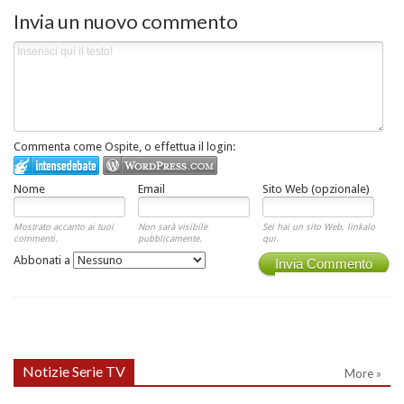
Invia un nuovo commento
Commenta come Ospite, o effettua il login:
Nome
Email
Sito Web (opzionale)
Mostrato accanto ai tuoi
Non sarà visibile
Sei hai un sito Web, linkalo
commenti.
pubblicamente.
qui.
Abbonati a
Invia Commento
Notizie Serie TV
More »