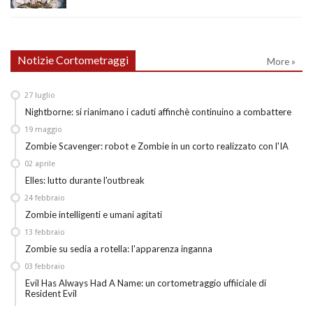
Notizie Cortometraggi
More »
27
luglio
Nightborne: si rianimano i caduti affinchè continuino a combattere
19
maggio
Zombie Scavenger: robot e Zombie in un corto realizzato con l'IA
02
aprile
Elles: lutto durante l'outbreak
24
febbraio
Zombie intelligenti e umani agitati
13
febbraio
Zombie su sedia a rotella: l'apparenza inganna
03
febbraio
Evil Has Always Had A Name: un cortometraggio uffiiciale di
Resident Evil