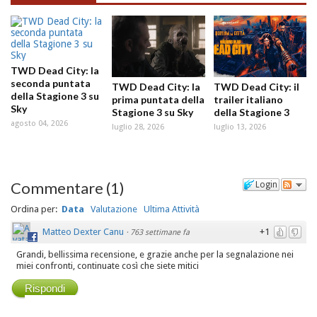
TWD Dead City: la
seconda puntata
TWD Dead City: la
TWD Dead City: il
della Stagione 3 su
prima puntata della
trailer italiano
Sky
Stagione 3 su Sky
della Stagione 3
agosto 04, 2026
luglio 28, 2026
luglio 13, 2026
Commentare
(
1
)
Login
Ordina per:
Data
Valutazione
Ultima Attività
Matteo Dexter Canu
+1
·
763 settimane fa
Grandi, bellissima recensione, e grazie anche per la segnalazione nei
miei confronti, continuate così che siete mitici
Rispondi