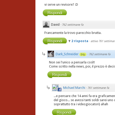
vi serve un revisore? :D
Rispondi
David
·
762 settimane fa
Francamente la trovo parecchio brutta.
Rispondi
2 risposta
·
attivo 761 settiman
Dark_Schneider
·
762 settimane fa
84p
Non sei l'unico a pensarla così!!
Come scritto nella news, poi, il prezzo è dec
Rispondi
Michael Marchi
·
761 settimane fa
...e pensare che 14 anni fa era graficament
del gioco... se avessi tanti soldi sarei un
soprattutto tra i videogiocatori) ahah
Rispondi