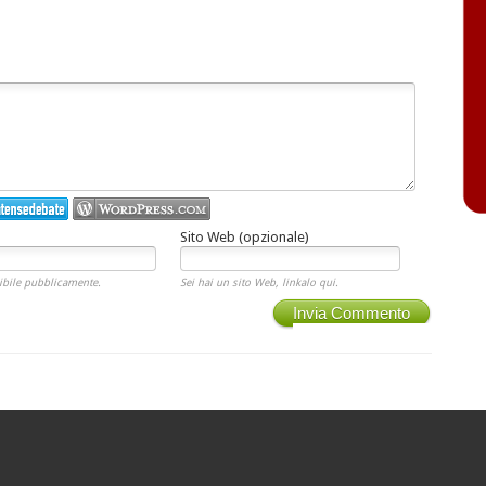
Sito Web (opzionale)
ibile pubblicamente.
Sei hai un sito Web, linkalo qui.
Invia Commento