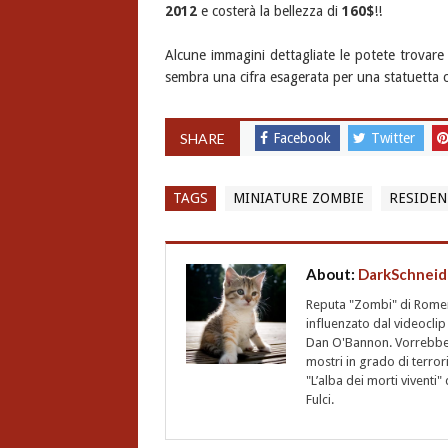
2012
e costerà la bellezza di
160$
!!
Alcune immagini dettagliate le potete trovare
sembra una cifra esagerata per una statuetta ch
SHARE
Facebook
Twitter
TAGS
MINIATURE ZOMBIE
RESIDEN
About:
DarkSchneid
Reputa "Zombi" di Romero,
influenzato dal videoclip 
Dan O'Bannon. Vorrebbe 
mostri in grado di terro
"L’alba dei morti vivent
Fulci.