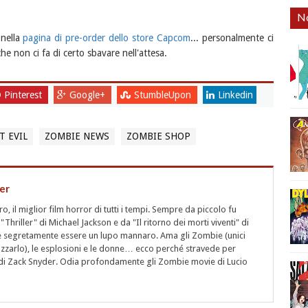
No
 nella
pagina di pre-order dello store Capcom
... personalmente ci
e non ci fa di certo sbavare nell'attesa.
Pinterest
Google+
StumbleUpon
Linkedin
T EVIL
ZOMBIE NEWS
ZOMBIE SHOP
er
 il miglior film horror di tutti i tempi. Sempre da piccolo fu
"Thriller" di Michael Jackson e da "Il ritorno dei morti viventi" di
segretamente essere un lupo mannaro. Ama gli Zombie (unici
rizzarlo), le esplosioni e le donne… ecco perché stravede per
i" di Zack Snyder. Odia profondamente gli Zombie movie di Lucio