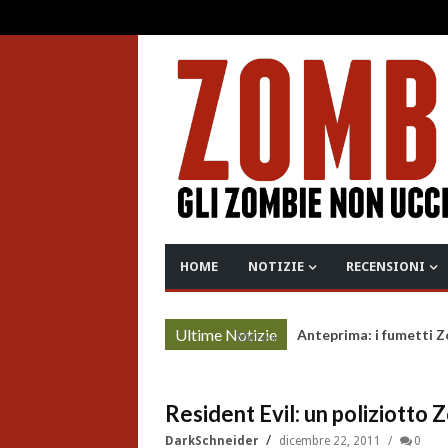
HOME
NOTIZIE
RECENSIONI
Ultime Notizie
Anteprima: i fumetti 
More »
Resident Evil: un poliziotto
DarkSchneider
dicembre 22, 2011
0