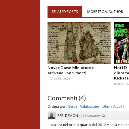
RELATED POSTS
MORE FROM AUTHOR
Novac Dawn Miniatures:
NotLD 
arrivano i non-morti
diorama
Kicksta
marzo 06, 2026
marzo 03,
Commenti
(
4
)
Ordina per:
Data
Valutazione
Ultima Attività
ZEB-DEMON
·
763 settimane fa
"uscitrà nel primo quarto del 2012 e sarà e coste