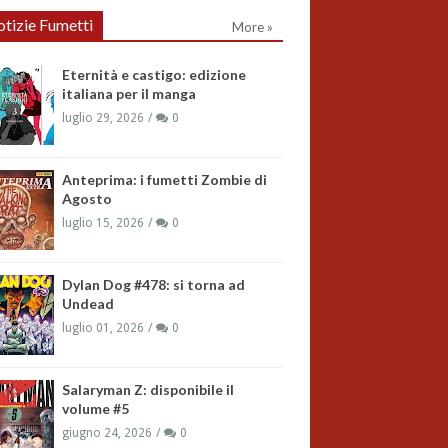
tizie Fumetti
More »
Eternità e castigo: edizione
italiana per il manga
luglio 29, 2026
0
Anteprima: i fumetti Zombie di
Agosto
luglio 15, 2026
0
Dylan Dog #478: si torna ad
Undead
luglio 01, 2026
0
Salaryman Z: disponibile il
volume #5
giugno 24, 2026
0