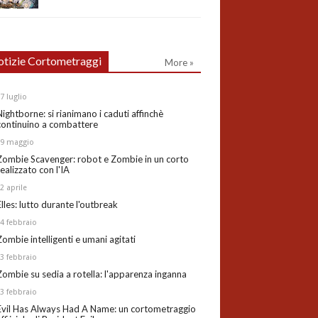
tizie Cortometraggi
More »
27
luglio
Nightborne: si rianimano i caduti affinchè
continuino a combattere
19
maggio
Zombie Scavenger: robot e Zombie in un corto
realizzato con l'IA
02
aprile
Elles: lutto durante l'outbreak
24
febbraio
Zombie intelligenti e umani agitati
13
febbraio
Zombie su sedia a rotella: l'apparenza inganna
03
febbraio
Evil Has Always Had A Name: un cortometraggio