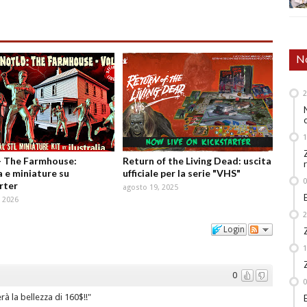
No
- The Farmhouse:
Return of the Living Dead: uscita
 e miniature su
ufficiale per la serie "VHS"
rter
agosto 19, 2025
 2026
Login
0
rà la bellezza di 160$!!"