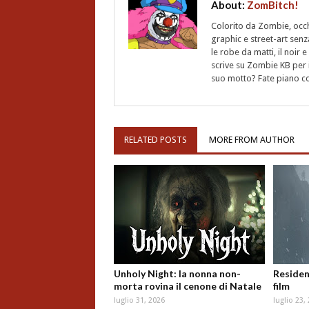
About:
ZomBitch!
Colorito da Zombie, occhi
graphic e street-art senz
le robe da matti, il noir
scrive su Zombie KB per i
suo motto? Fate piano c
RELATED POSTS
MORE FROM AUTHOR
Unholy Night: la nonna non-
Resident
morta rovina il cenone di Natale
film
luglio 31, 2026
luglio 23,