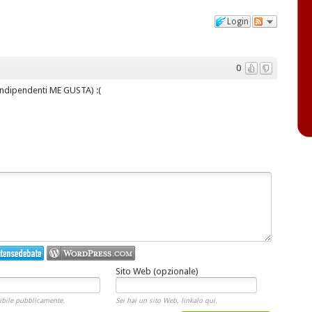
Login
0
 indipendenti ME GUSTA) :(
Sito Web (opzionale)
ibile pubblicamente.
Sei hai un sito Web, linkalo qui.