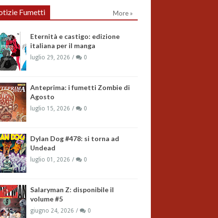
tizie Fumetti
More »
Eternità e castigo: edizione
italiana per il manga
luglio 29, 2026
0
Anteprima: i fumetti Zombie di
Agosto
luglio 15, 2026
0
Dylan Dog #478: si torna ad
Undead
luglio 01, 2026
0
Salaryman Z: disponibile il
volume #5
giugno 24, 2026
0