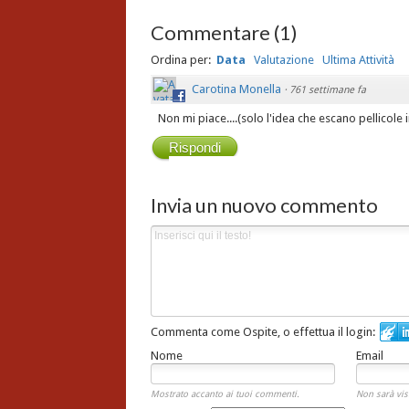
Commentare
(
1
)
Ordina per:
Data
Valutazione
Ultima Attività
Carotina Monella
·
761 settimane fa
Non mi piace....(solo l'idea che escano pellicole
Rispondi
Invia un nuovo commento
Commenta come Ospite, o effettua il login:
Nome
Email
Mostrato accanto ai tuoi commenti.
Non sarà vis