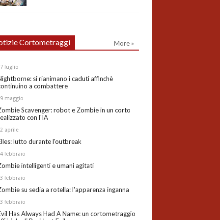
tizie Cortometraggi
More »
27
luglio
Nightborne: si rianimano i caduti affinchè
continuino a combattere
19
maggio
Zombie Scavenger: robot e Zombie in un corto
realizzato con l'IA
02
aprile
Elles: lutto durante l'outbreak
24
febbraio
Zombie intelligenti e umani agitati
13
febbraio
Zombie su sedia a rotella: l'apparenza inganna
03
febbraio
Evil Has Always Had A Name: un cortometraggio