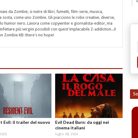
aie da Zombie, si nutre di libri, fumetti, film-serie, musica,
a sosta, come uno Zombie. Gli piacciono le robe creative, diverse,
 e lo humor nero. Lavora come copywriter e giornalista-editor, ma
nfettare più vergini possibili con quest'implacabile Z-addiction...il
on Zombie KB: there's no hope!
Se
 Evil: il trailer del nuovo
Evil Dead Burn: da oggi nei
cinema italiani
 2026
luglio 08, 2026