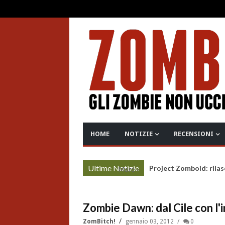
HOME
NOTIZIE
RECENSIONI
Ultime Notizie
Project Zomboid: rilas
More »
Zombie Dawn: dal Cile con l'
ZomBitch!
gennaio 03, 2012
0