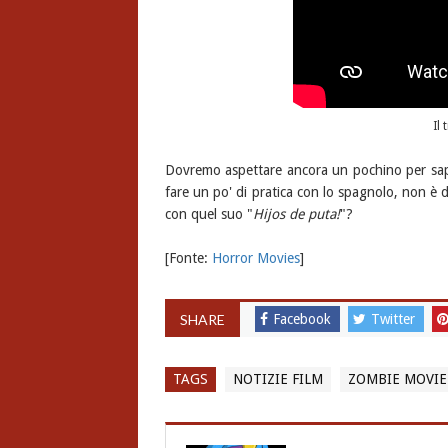
Il 
Dovremo aspettare ancora un pochino per sa
fare un po' di pratica con lo spagnolo, non è dif
con quel suo "
Hijos de puta!
"?
[Fonte:
Horror Movies
]
SHARE
Facebook
Twitter
TAGS
NOTIZIE FILM
ZOMBIE MOVIE