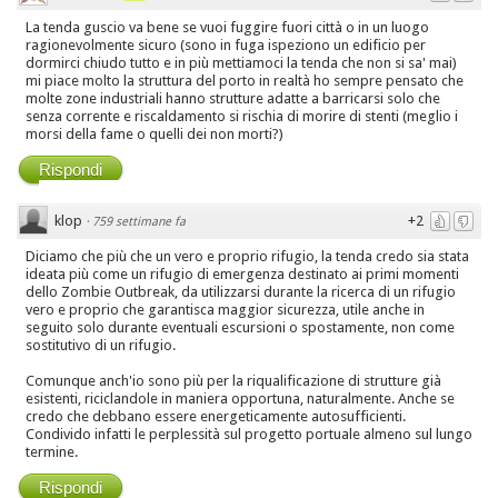
La tenda guscio va bene se vuoi fuggire fuori città o in un luogo
ragionevolmente sicuro (sono in fuga ispeziono un edificio per
dormirci chiudo tutto e in più mettiamoci la tenda che non si sa' mai)
mi piace molto la struttura del porto in realtà ho sempre pensato che
molte zone industriali hanno strutture adatte a barricarsi solo che
senza corrente e riscaldamento si rischia di morire di stenti (meglio i
morsi della fame o quelli dei non morti?)
Rispondi
klop
+2
·
759 settimane fa
Diciamo che più che un vero e proprio rifugio, la tenda credo sia stata
ideata più come un rifugio di emergenza destinato ai primi momenti
dello Zombie Outbreak, da utilizzarsi durante la ricerca di un rifugio
vero e proprio che garantisca maggior sicurezza, utile anche in
seguito solo durante eventuali escursioni o spostamente, non come
sostitutivo di un rifugio.
Comunque anch'io sono più per la riqualificazione di strutture già
esistenti, riciclandole in maniera opportuna, naturalmente. Anche se
credo che debbano essere energeticamente autosufficienti.
Condivido infatti le perplessità sul progetto portuale almeno sul lungo
termine.
Rispondi