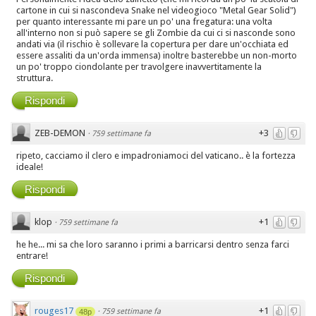
cartone in cui si nascondeva Snake nel videogioco "Metal Gear Solid")
per quanto interessante mi pare un po' una fregatura: una volta
all'interno non si può sapere se gli Zombie da cui ci si nasconde sono
andati via (il rischio è sollevare la copertura per dare un'occhiata ed
essere assaliti da un'orda immensa) inoltre basterebbe un non-morto
un po' troppo ciondolante per travolgere inavvertitamente la
struttura.
Rispondi
ZEB-DEMON
+3
·
759 settimane fa
ripeto, cacciamo il clero e impadroniamoci del vaticano.. è la fortezza
ideale!
Rispondi
klop
+1
·
759 settimane fa
he he... mi sa che loro saranno i primi a barricarsi dentro senza farci
entrare!
Rispondi
rouges17
+1
·
759 settimane fa
48p