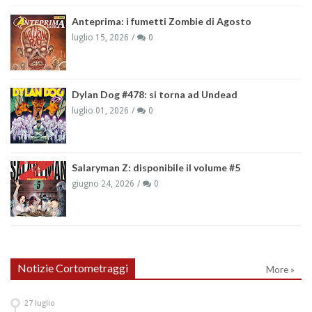
Anteprima: i fumetti Zombie di Agosto
luglio 15, 2026
0
Dylan Dog #478: si torna ad Undead
luglio 01, 2026
0
Salaryman Z: disponibile il volume #5
giugno 24, 2026
0
Notizie Cortometraggi
More »
27
luglio