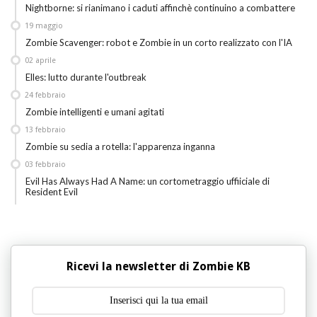
Nightborne: si rianimano i caduti affinchè continuino a combattere
19
maggio
Zombie Scavenger: robot e Zombie in un corto realizzato con l'IA
02
aprile
Elles: lutto durante l'outbreak
24
febbraio
Zombie intelligenti e umani agitati
13
febbraio
Zombie su sedia a rotella: l'apparenza inganna
03
febbraio
Evil Has Always Had A Name: un cortometraggio uffiiciale di
Resident Evil
Ricevi la newsletter di Zombie KB