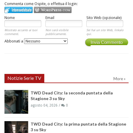
Commenta come Ospite, o effettua il login:
Nome
Email
Sito Web (opzionale)
Mostrato accanto ai tuoi
Non sarà visibile
Sei hai un sito Web, linkalo
commenti.
pubblicamente.
qui.
Abbonati a
Invia Commento
Notizie Serie TV
More »
TWD Dead City: la seconda puntata della
Stagione 3 su Sky
agosto 04, 2026
0
TWD Dead City: la prima puntata della Stagione
3 su Sky