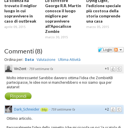
La scienza ha
Lo scrittore
Dying Light,
trovato il miglior
George R.R. Martin
l'edizione speciale
luogo in cui
conosce il luogo
più costosa della
sopravvivere in
migliore per
storia comprende
caso di outbreak
sopravvivere
una casa
all'Apocalisse
aprile 09, 2015
marzo 05, 2015
Zombie
marzo 30, 2015
Commenti
(
8
)
Login
Ordina per:
Data
Valutazione
Ultima Attività
VinZent
+1
·
759 settimane fa
Molto interessante! Sarebbe davvero ottima l'idea che ZombieKB
partecipasse, le idee non vi mancherebbero e noi siamo qua per
aiutarvi!
Rispondi
Dark_Schneider
+2
·
759 settimane fa
84p
Ottimo articolo.
Personalmente l'idea dello zainetto (che mi ricorda un po' la scatola di