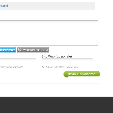
ntare!
Sito Web (opzionale)
ibile pubblicamente.
Sei hai un sito Web, linkalo qui.
Invia Commento