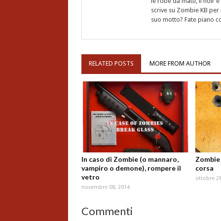
le robe da matti, il noir
scrive su Zombie KB per i
suo motto? Fate piano c
RELATED POSTS
MORE FROM AUTHOR
In caso di Zombie (o mannaro,
Zombie 
vampiro o demone), rompere il
corsa
vetro
ottobre 2
novembre 08, 2014
Commenti