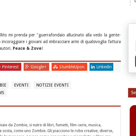
llito mi prenda per "guerrafondaio allucinato alla vedo la gente-
ncoraggiare i giovani ad imbracciare armi di qualsivoglia fattura
 autori.
Peace & Zove
!
Pinterest
Google+
StumbleUpon
Linkedin
BIE
EVENTI
NOTIZIE EVENTI
Se
WS
aie da Zombie, si nutre di libri, fumetti, film-serie, musica,
a sosta, come uno Zombie. Gli piacciono le robe creative, diverse,