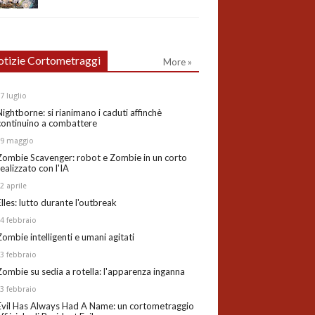
tizie Cortometraggi
More »
27
luglio
Nightborne: si rianimano i caduti affinchè
continuino a combattere
19
maggio
Zombie Scavenger: robot e Zombie in un corto
realizzato con l'IA
02
aprile
Elles: lutto durante l'outbreak
24
febbraio
Zombie intelligenti e umani agitati
13
febbraio
Zombie su sedia a rotella: l'apparenza inganna
03
febbraio
Evil Has Always Had A Name: un cortometraggio