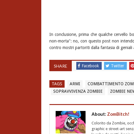
In conclusione, prima che qualche cervello bo
non-morta": no, con questo post non intendo i
contro mostri partoriti dalla fantasia di geniali
SHARE
Facebook
Twitter
TAGS
ARMI
COMBATTIMENTO ZOM
SOPRAVVIVENZA ZOMBIE
ZOMBIE NE
About:
ZomBitch!
Colorito da Zombie, occhi
graphic e street-art senz