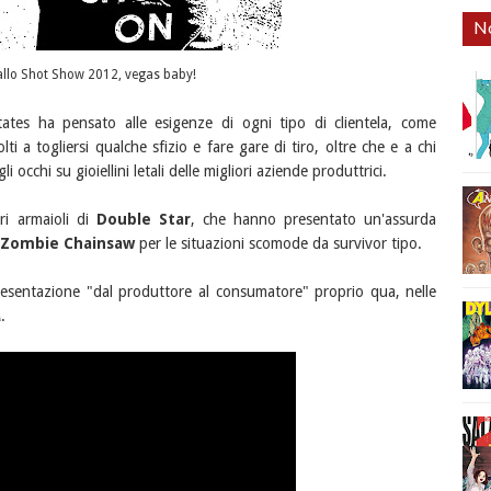
No
o allo Shot Show 2012, vegas baby!
tates ha pensato alle esigenze di ogni tipo di clientela, come
i a togliersi qualche sfizio e fare gare di tiro, oltre che e a chi
 occhi su gioiellini letali delle migliori aziende produttrici.
ri armaioli di
Double Star
, che hanno presentato un'assurda
Zombie Chainsaw
per le situazioni scomode da survivor tipo.
 presentazione "dal produttore al consumatore" proprio qua, nelle
A
.