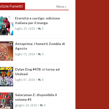
tizie Fumetti
More »
Eternità e castigo: edizione
italiana per il manga
luglio 29, 2026
0
Anteprima: i fumetti Zombie di
Agosto
luglio 15, 2026
0
Dylan Dog #478: si torna ad
Undead
luglio 01, 2026
0
Salaryman Z: disponibile il
volume #5
giugno 24, 2026
0