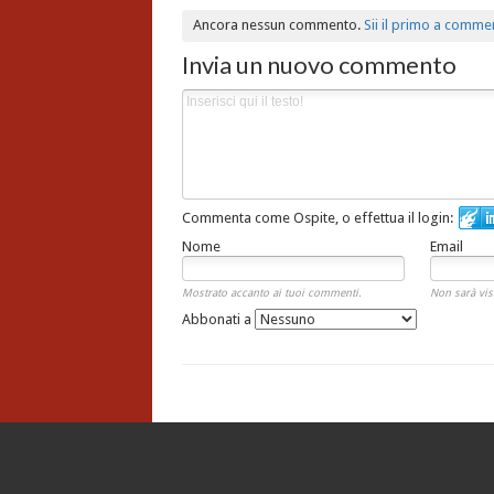
Ancora nessun commento.
Sii il primo a comme
Invia un nuovo commento
Commenta come Ospite, o effettua il login:
Nome
Email
Mostrato accanto ai tuoi commenti.
Non sarà vis
Abbonati a