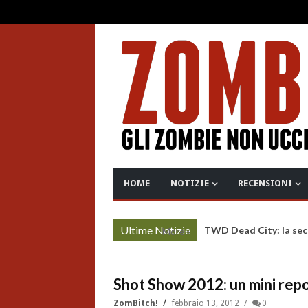
HOME
NOTIZIE
RECENSIONI
Ultime Notizie
TWD Dead City: la sec
More »
Shot Show 2012: un mini repo
ZomBitch!
febbraio 13, 2012
0