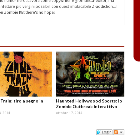
 e lo humor nero. Lavora come copywriter e giornalista-editor, ma
nfettare più vergini possibili con quest'implacabile Z-addiction...il
on Zombie KB: there's no hope!
Train: tiro a segno in
Haunted Hollywoood Sports: lo
Zombie Outbreak interattivo
8, 2014
ottobre 17, 2014
Login