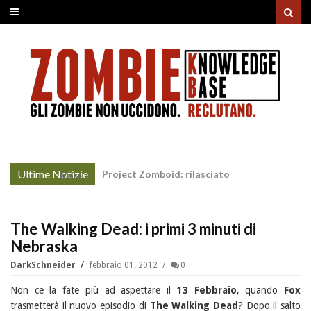
Ultime Notizie
Unholy Night: la nonna non-morta rovina il
More »
cenone di Natale
The Walking Dead: i primi 3 minuti di
Nebraska
DarkSchneider
febbraio 01, 2012
0
Non ce la fate più ad aspettare il
13 Febbraio
, quando
Fox
trasmetterà il nuovo episodio di
The Walking Dead
? Dopo il salto