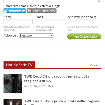
Commenta come Ospite, o effettua il login:
Nome
Email
Sito Web (opzionale)
Mostrato accanto ai tuoi
Non sarà visibile
Sei hai un sito Web, linkalo
commenti.
pubblicamente.
qui.
Abbonati a
Invia Commento
Notizie Serie TV
More »
TWD Dead City: la seconda puntata della
Stagione 3 su Sky
agosto 04, 2026
0
TWD Dead City: la prima puntata della Stagione