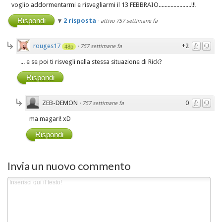
voglio addormentarmi e risvegliarmi il 13 FEBBRAIO......................!!!
Rispondi
2 risposta
·
attivo 757 settimane fa
rouges17
+2
·
757 settimane fa
48p
... e se poi ti risvegli nella stessa situazione di Rick?
Rispondi
ZEB-DEMON
0
·
757 settimane fa
ma magari! xD
Rispondi
Invia un nuovo commento