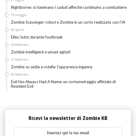
27
luglio
Nightborne: si rianimano i caduti affinchè continuino a combattere
19
maggio
Zombie Scavenger: robot e Zombie in un corto realizzato con l'IA
02
aprile
Elles: lutto durante l'outbreak
24
febbraio
Zombie intelligenti e umani agitati
13
febbraio
Zombie su sedia a rotella: l'apparenza inganna
03
febbraio
Evil Has Always Had A Name: un cortometraggio uffiiciale di
Resident Evil
Ricevi la newsletter di Zombie KB