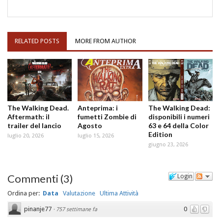
RELATED POSTS
MORE FROM AUTHOR
The Walking Dead.
Anteprima: i
The Walking Dead:
Aftermath: il
fumetti Zombie di
disponibili i numeri
trailer del lancio
Agosto
63 e 64 della Color
Edition
luglio 20, 2026
luglio 15, 2026
giugno 23, 2026
Commenti
(
3
)
Login
Ordina per:
Data
Valutazione
Ultima Attività
pinanje77
0
·
757 settimane fa