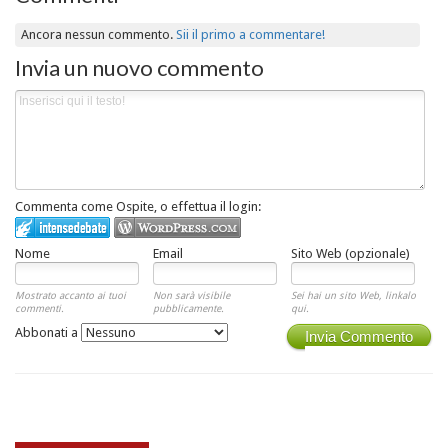
Ancora nessun commento.
Sii il primo a commentare!
Invia un nuovo commento
Commenta come Ospite, o effettua il login:
Nome
Email
Sito Web (opzionale)
Mostrato accanto ai tuoi
Non sarà visibile
Sei hai un sito Web, linkalo
commenti.
pubblicamente.
qui.
Abbonati a
Invia Commento