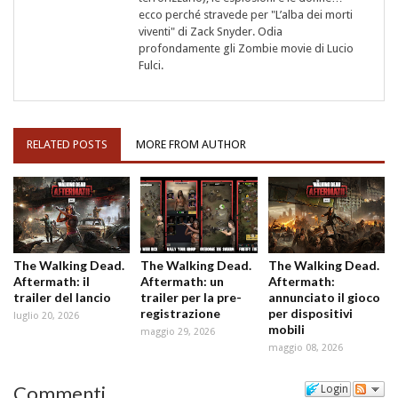
ecco perché stravede per "L’alba dei morti
viventi" di Zack Snyder. Odia
profondamente gli Zombie movie di Lucio
Fulci.
RELATED POSTS
MORE FROM AUTHOR
The Walking Dead.
The Walking Dead.
The Walking Dead.
Aftermath: il
Aftermath: un
Aftermath:
trailer del lancio
trailer per la pre-
annunciato il gioco
registrazione
per dispositivi
luglio 20, 2026
mobili
maggio 29, 2026
maggio 08, 2026
Commenti
Login