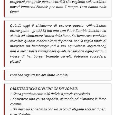
progettati per quelle persone orribili che vogliono solo uccidere
poveri innocenti Zombie per tutto il tempo. Loro hanno solo
fame!
Quindi, oggi ti chiediamo di provare questo raffinatissimo
puzzle game - gratis! Sii tutt’uno con il tuo Zombie interiore ed
aiutalo ad allontanare i morsi della fame. Sai bene cosa vuol dire
calcolare quanto manca all’ora di pranzo, con la voglia totale di
mangiare un hamburger (od il suo equivalente vegetariano),
non è vero? Basta immaginare quella sensazione ogni giorno. E
invece di hamburger bramate cervelli. Potrebbe succedere,
giusto?
Poni fine oggi stesso alla fame Zombie!
CARATTERISTICHE DI PLIGHT OF THE ZOMBIE:
+ Gioca gratuitamente a 30 deliziosi puzzle cervellotici
+ Sostenere una causa saporita, aiutando ad eliminare la fame
Zombie
+ Un negozio appetitoso con un sacco di eleganti accessori per i
vostri Zombie