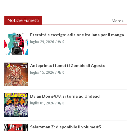
Notizie Fumetti
More »
Eternità e castigo: edizione italiana per il manga
luglio 29, 2026
0
Anteprima: i fumetti Zombie di Agosto
luglio 15, 2026
0
Dylan Dog #478: si torna ad Undead
luglio 01, 2026
0
Salaryman Z: disponibile il volume #5