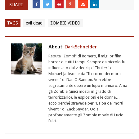
SHARE
TAGS
evil dead
ZOMBIE VIDEO
About:
DarkSchneider
Reputa "Zombi" di Romero, il miglior film
horror di tutti i tempi. Sempre da piccolo fu
influenzato dal videoclip "Thriller" di
Michael Jackson e da "Il ritorno dei morti
viventi" di Dan O'Bannon. Vorrebbe
segretamente essere un lupo mannaro. Ama
gli Zombie (unici mostri in grado di
terrorizzarlo), le esplosioni e le donne…
ecco perché stravede per "L’alba dei morti
viventi" di Zack Snyder. Odia
profondamente gli Zombie movie di Lucio
Fulci.