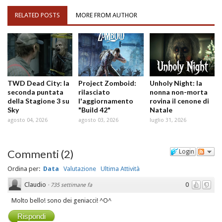
RELATED POSTS
MORE FROM AUTHOR
TWD Dead City: la
Project Zomboid:
Unholy Night: la
seconda puntata
rilasciato
nonna non-morta
della Stagione 3 su
l'aggiornamento
rovina il cenone di
Sky
"Build 42"
Natale
agosto 04, 2026
agosto 03, 2026
luglio 31, 2026
Commenti
(
2
)
Login
Ordina per:
Data
Valutazione
Ultima Attività
Claudio
0
·
735 settimane fa
Molto bello! sono dei geniacci! ^O^
Rispondi