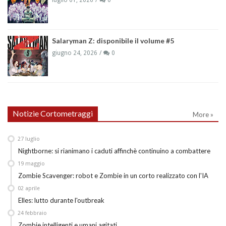
luglio 01, 2026
0
Salaryman Z: disponibile il volume #5
giugno 24, 2026
0
Notizie Cortometraggi
More »
27
luglio
Nightborne: si rianimano i caduti affinchè continuino a combattere
19
maggio
Zombie Scavenger: robot e Zombie in un corto realizzato con l'IA
02
aprile
Elles: lutto durante l'outbreak
24
febbraio
Zombie intelligenti e umani agitati