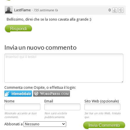
LastFlame
0
·
735 settimane fa
Bellissimo, direi che se la sono cavata alla grande :)
Rispondi
Invia un nuovo commento
Commenta come Ospite, o effettua il login:
Nome
Email
Sito Web (opzionale)
Mostrato accanto ai tuoi
Non sarà visibile
Sei hai un sito Web, linkalo
commenti.
pubblicamente.
qui.
Abbonati a
Invia Commento