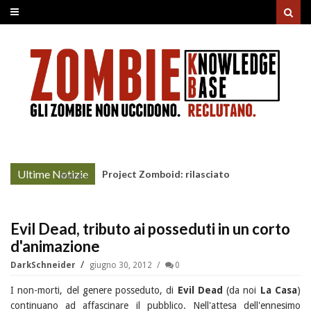
Ultime Notizie
Project Zomboid: rilasciato
More »
l'aggiornamento "Build 42"
Evil Dead, tributo ai posseduti in un corto
d'animazione
DarkSchneider
giugno 30, 2012
0
I non-morti, del genere posseduto, di
Evil Dead
(da noi
La Casa
)
continuano ad affascinare il pubblico. Nell'attesa dell'ennesimo