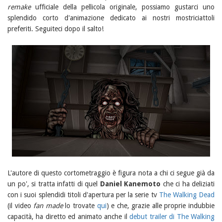
remake
ufficiale della pellicola originale, possiamo gustarci uno
splendido corto d'animazione dedicato ai nostri mostriciattoli
preferiti. Seguiteci dopo il salto!
L'autore di questo cortometraggio è figura nota a chi ci segue già da
un po', si tratta infatti di quel
Daniel Kanemoto
che ci ha deliziati
con i suoi splendidi titoli d'apertura per la serie tv
The Walking Dead
(il video
fan made
lo trovate
qui
) e che, grazie alle proprie indubbie
capacità, ha diretto ed animato anche il
debut trailer di The Walking